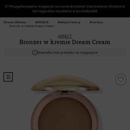
📦 Przygotowujemy magazyn na nowe dostawy! Zamówienia złożone w
tym tygodniu wysyłamy w poniedziałek
Strona Główna
MAKIJAŻ
Makijaż twarzy
Bronzery
Bronzer w kremie Dream Cream
AFFECT
Bronzer w kremie Dream Cream
Niewielka ilość produktu na magazynie