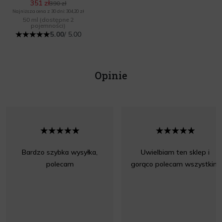
351 zł
390 zł
Najniższa cena z 30 dni: 304,20 zł
50 ml
(dostępne 2
pojemności)
5.00
/ 5.00
Opinie
Bardzo szybka wysyłka,
Uwielbiam ten sklep i
polecam
gorąco polecam wszystkim