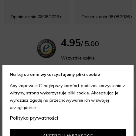
Opinia z dnia 08.08.2026 r.
Opinia z dnia 08.08.2026 r.
4.95
/ 5.00
Wszystkie opinie
Na tej stronie wykorzystujemy pliki cookie
Aby zapewnić Ci najlepszy komfort podczas korzystania z
Porady kosmetyczne
witryny, strona wykorzystuje pliki cookie. Akceptując je
wyrażasz zgodę na przechowywanie ich w swojej
przeglądarce.
KOSMETYKI
PIELĘGNACJA SKÓRY
Polityka prywatności
AKCEPTUJ WSZYSTKIE