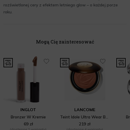
rozświetlonej cery z efektem letniego glow – o każdej porze
roku.
Mogą Cię zainteresować
INGLOT
LANCOME
Bronzer W Kremie
Teint Idole Ultra Wear Bronzer
B
69 zł
219 zł
(dostępne 2 warianty)
(dostępne 4 warianty)