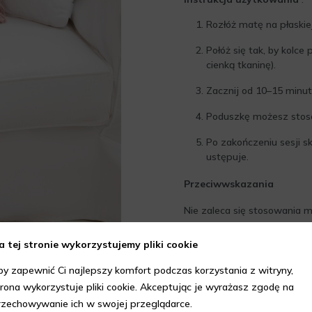
Rozłóż matę na płaskiej
Połóż się tak, by kolce
cienką tkaninę).
Zacznij od 10–15 minut
Poduszkę możesz stoso
Po zakończeniu sesji s
ustępuje.
Przeciwwskazania
Nie zaleca się stosowania 
chorób skóry, stanów z
a tej stronie wykorzystujemy pliki cookie
problemów z krzepliwo
by zapewnić Ci najlepszy komfort podczas korzystania z witryny,
chorób serca, nowotwo
trona wykorzystuje pliki cookie. Akceptując je wyrażasz zgodę na
rzechowywanie ich w swojej przeglądarce.