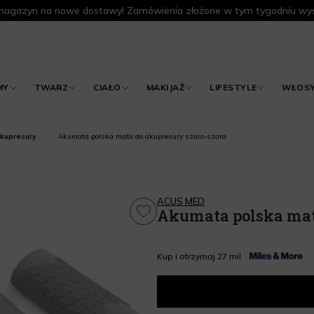
agazyn na nowe dostawy! Zamówienia złożone w tym tygodniu wys
MY
TWARZ
CIAŁO
MAKIJAŻ
LIFESTYLE
WŁOS
Akumata polska mata do akupresury szaro-szara
kupresury
ACUS MED
Akumata polska mat
Kup i otrzymaj 27 mil