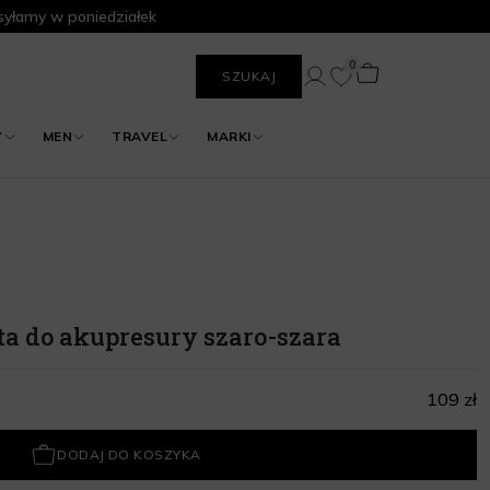
yłamy w poniedziałek
0
SZUKAJ
Y
MEN
TRAVEL
MARKI
a do akupresury szaro-szara
109 zł
DODAJ DO KOSZYKA