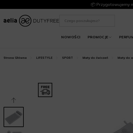
📦 Przygotowujemy m
NOWOŚCI
PROMOCJE
PERFU
Strona Główna
LIFESTYLE
SPORT
Maty do ćwiczeń
Maty do a