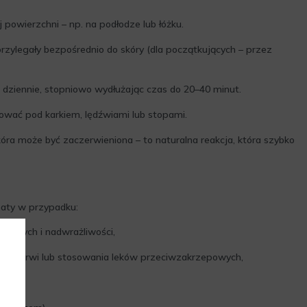
 powierzchni – np. na podłodze lub łóżku.
 przylegały bezpośrednio do skóry (dla początkujących – przez
 dziennie, stopniowo wydłużając czas do 20–40 minut.
wać pod karkiem, lędźwiami lub stopami.
kóra może być zaczerwieniona – to naturalna reakcja, która szybko
maty w przypadku:
apalnych i nadwrażliwości,
ścią krwi lub stosowania leków przeciwzakrzepowych,
rów,