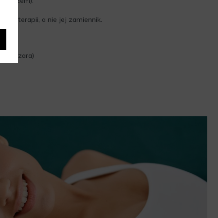
 lekarzem).
nie terapii, a nie jej zamiennik.
aro–szara)