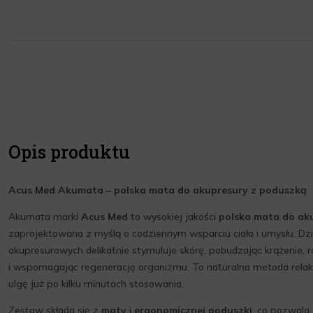
Opis produktu
Acus Med Akumata – polska mata do akupresury z poduszką
Akumata marki
Acus Med
to wysokiej jakości
polska mata do ak
zaprojektowana z myślą o codziennym wsparciu ciała i umysłu. Dz
akupresurowych delikatnie stymuluje skórę, pobudzając krążenie, r
i wspomagając regenerację organizmu. To naturalna metoda relaks
ulgę już po kilku minutach stosowania.
Zestaw składa się z
maty
i
ergonomicznej poduszki
, co pozwala