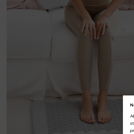
N
A
s
p