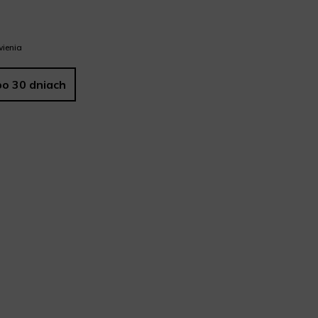
ienia
po 30 dniach