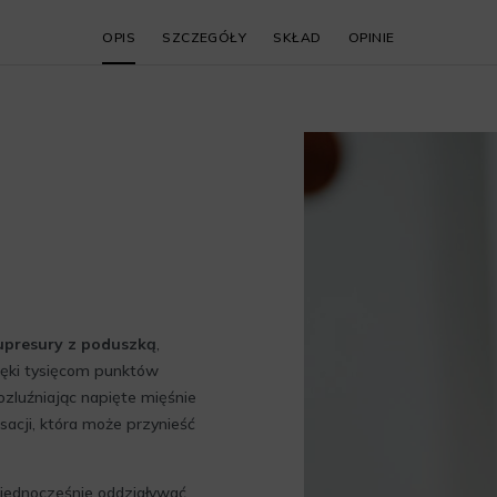
OPIS
SZCZEGÓŁY
SKŁAD
OPINIE
upresury z poduszką
,
ięki tysięcom punktów
ozluźniając napięte mięśnie
acji, która może przynieść
 jednocześnie oddziaływać