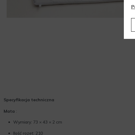
P
Specyfikacja techniczna
Mata
:
Wymiary: 73 × 43 × 2 cm
Ilość rozet: 210