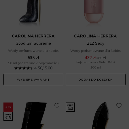
CAROLINA HERRERA
CAROLINA HERRERA
Good Girl Supreme
212 Sexy
Wody perfumowane dla kobiet
Wody perfumowane dla kobiet
535 zł
432 zł
480 zł
50 ml
(dostępne 2 pojemności)
Najniższa cena z 30 dni: 384 zł
100 ml
4.50
/ 5.00
WYBIERZ WARIANT
DODAJ DO KOSZYKA
-20%