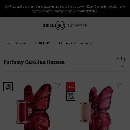
📦 Przygotowujemy magazyn na nowe dostawy! Zamówienia złożone w
tym tygodniu wysyłamy w poniedziałek
Perfumy Carolina Herrera
Strona Główna
PERFUMY
Filtry
Perfumy Carolina Herrera
-15%