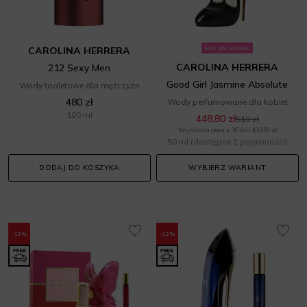
CAROLINA HERRERA
HOT ON SOCIAL
CAROLINA HERRERA
212 Sexy Men
Good Girl Jasmine Absolute
Wody toaletowe dla mężczyzn
480 zł
Wody perfumowane dla kobiet
100 ml
448,80 zł
510 zł
Najniższa cena z 30 dni: 433,50 zł
50 ml
(dostępne 2 pojemności)
DODAJ DO KOSZYKA
WYBIERZ WARIANT
-12%
-12%