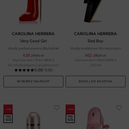
CAROLINA HERRERA
CAROLINA HERRERA
Very Good Girl
Bad Boy
Wody perfumowane dla kobiet
Wody toaletowe dla mężczyzn
418 zł
462 zł
475 zł
525 zł
Najniższa cena z 30 dni: 389,50 zł
Najniższa cena z 30 dni: 430,50 zł
50 ml
(dostępne 2 pojemności)
100 ml
5.00
/ 5.00
WYBIERZ WARIANT
DODAJ DO KOSZYKA
-12%
-10%