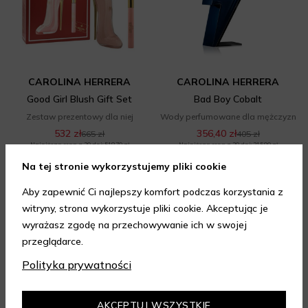
CAROLINA HERRERA
CAROLINA HERRERA
Good Girl Blush Gift Set
Bad Boy Cobalt
Zestaw prezentowy dla niej
Wody perfumowane dla mężczyzn
532 zł
356,40 zł
665 zł
405 zł
Najniższa cena z 30 dni: 518,70 zł
Najniższa cena z 30 dni: 315,90 zł
50 ml
(dostępne 2 pojemności)
Na tej stronie wykorzystujemy pliki cookie
5.00
/ 5.00
Aby zapewnić Ci najlepszy komfort podczas korzystania z
DODAJ DO KOSZYKA
WYBIERZ WARIANT
witryny, strona wykorzystuje pliki cookie. Akceptując je
wyrażasz zgodę na przechowywanie ich w swojej
przeglądarce.
Polityka prywatności
-20%
-12%
AKCEPTUJ WSZYSTKIE