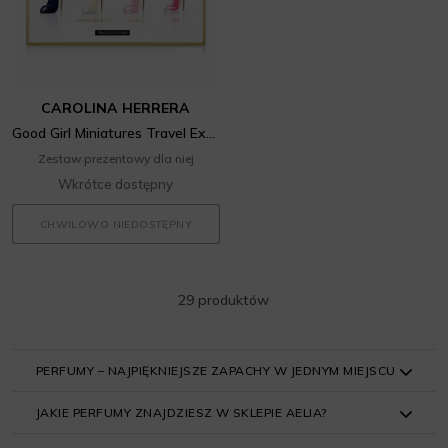
CAROLINA HERRERA
Good Girl Miniatures Travel Exclusive Set
Zestaw prezentowy dla niej
Wkrótce dostępny
CHWILOWO NIEDOSTĘPNY
29 produktów
PERFUMY – NAJPIĘKNIEJSZE ZAPACHY W JEDNYM MIEJSCU
JAKIE PERFUMY ZNAJDZIESZ W SKLEPIE AELIA?
Najsłynniejsze marki, ulubione klasyki i zupełnie nowe
kompozycje – w Aelia Duty Free każdy na pewno znajdzie