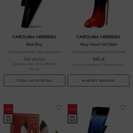
CAROLINA HERRERA
CAROLINA HERRERA
Bad Boy
Very Good Girl Elixir
Wody toaletowe dla mężczyzn
Wody perfumowane dla kobiet
300 zł
555 zł
375 zł
Najniższa cena z 30 dni: 292,50 zł
50 ml
(dostępne 2 pojemności)
50 ml
DODAJ DO KOSZYKA
WYBIERZ WARIANT
-20%
-12%