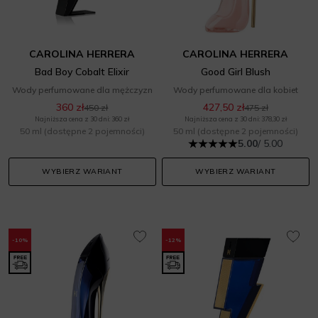
CAROLINA HERRERA
CAROLINA HERRERA
Bad Boy Cobalt Elixir
Good Girl Blush
Wody perfumowane dla mężczyzn
Wody perfumowane dla kobiet
360 zł
427,50 zł
450 zł
475 zł
Najniższa cena z 30 dni: 360 zł
Najniższa cena z 30 dni: 378,30 zł
50 ml
(dostępne 2 pojemności)
50 ml
(dostępne 2 pojemności)
5.00
/ 5.00
WYBIERZ WARIANT
WYBIERZ WARIANT
-10%
-12%