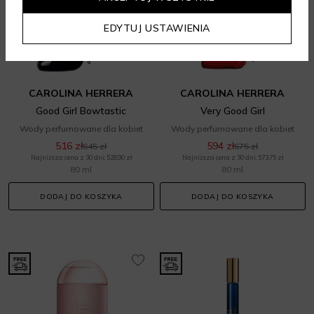
EDYTUJ USTAWIENIA
CAROLINA HERRERA
CAROLINA HERRERA
Good Girl Bowtastic
Very Good Girl
Wody perfumowane dla kobiet
Wody perfumowane dla kobiet
516 zł
594 zł
645 zł
675 zł
Najniższa cena z 30 dni: 528,90 zł
Najniższa cena z 30 dni: 573,75 zł
80 ml
80 ml
DODAJ DO KOSZYKA
DODAJ DO KOSZYKA