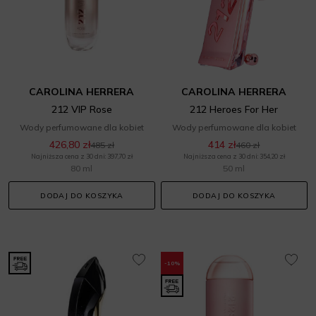
CAROLINA HERRERA
CAROLINA HERRERA
212 VIP Rose
212 Heroes For Her
Wody perfumowane dla kobiet
Wody perfumowane dla kobiet
426,80 zł
414 zł
485 zł
460 zł
Najniższa cena z 30 dni: 397,70 zł
Najniższa cena z 30 dni: 354,20 zł
80 ml
50 ml
DODAJ DO KOSZYKA
DODAJ DO KOSZYKA
-10%