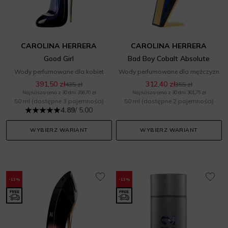
CAROLINA HERRERA
CAROLINA HERRERA
Good Girl
Bad Boy Cobalt Absolute
Wody perfumowane dla kobiet
Wody perfumowane dla mężczyzn
391,50 zł
312,40 zł
435 zł
355 zł
Najniższa cena z 30 dni: 356,70 zł
Najniższa cena z 30 dni: 301,75 zł
50 ml
(dostępne 3 pojemności)
50 ml
(dostępne 2 pojemności)
4.89
/ 5.00
WYBIERZ WARIANT
WYBIERZ WARIANT
-12%
-12%