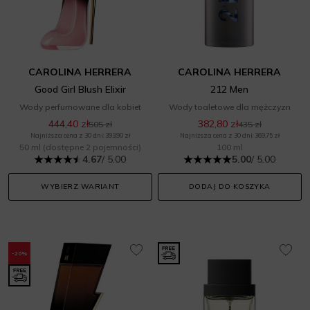
CAROLINA HERRERA
CAROLINA HERRERA
Good Girl Blush Elixir
212 Men
Wody perfumowane dla kobiet
Wody toaletowe dla mężczyzn
444,40 zł
382,80 zł
505 zł
435 zł
Najniższa cena z 30 dni: 393,90 zł
Najniższa cena z 30 dni: 369,75 zł
50 ml
(dostępne 2 pojemności)
100 ml
4.67
/ 5.00
5.00
/ 5.00
WYBIERZ WARIANT
DODAJ DO KOSZYKA
-20%