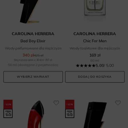
CAROLINA HERRERA
CAROLINA HERRERA
Bad Boy Elixir
Chic For Men
Wody perfumowane dla mężczyzn
Wody toaletowe dla mężczyzn
340 zł
169 zł
425 zł
Najniższa cena z 30 dni: 357 zł
60 ml
50 ml
(dostępne 2 pojemności)
5.00
/ 5.00
WYBIERZ WARIANT
DODAJ DO KOSZYKA
-12%
-12%