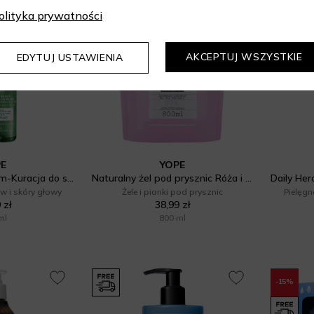
olityka prywatności
AKCEPTUJ WSZYSTKIE
EDYTUJ USTAWIENIA
PE
YOPE
Grow My Hair Serum-Kuracja do skóry głowy na noc
Naturalny żel pod prysznic Róża i Kadzidłowiec Refill Uzupełnienie
w i skóry głowy
Żele i pianki pod prysznic
Pielęgn
 zł
38,99 zł
ml
800 ml
-15%