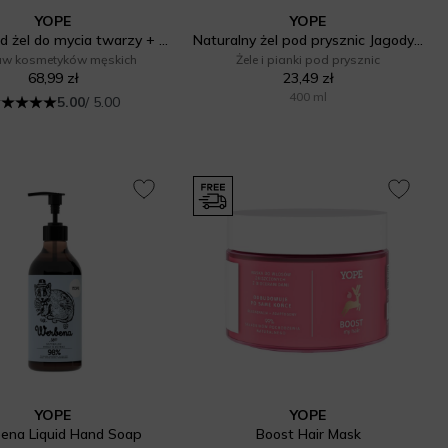
YOPE
YOPE
Men Wood żel do mycia twarzy + Szampon do włosów
Naturalny żel pod prysznic Jagody Goji i Wiśnia
aw kosmetyków męskich
Żele i pianki pod prysznic
68,99 zł
23,49 zł
400 ml
5.00
/ 5.00
YOPE
YOPE
ena Liquid Hand Soap
Boost Hair Mask