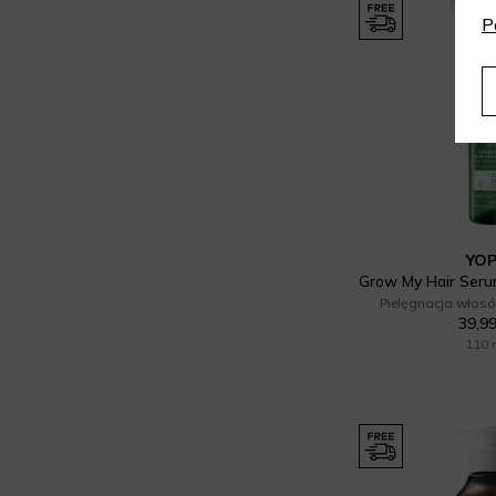
P
YO
Pielęgnacja włosó
39,99
110 