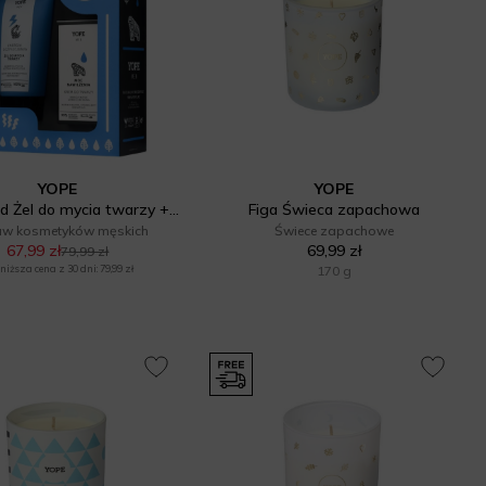
YOPE
YOPE
Men Wood Żel do mycia twarzy + Krem nawilżający
Figa Świeca zapachowa
aw kosmetyków męskich
Świece zapachowe
67,99 zł
69,99 zł
79,99 zł
niższa cena z 30 dni: 79,99 zł
170 g