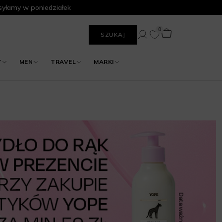
yłamy w poniedziałek
0
SZUKAJ
Y
MEN
TRAVEL
MARKI