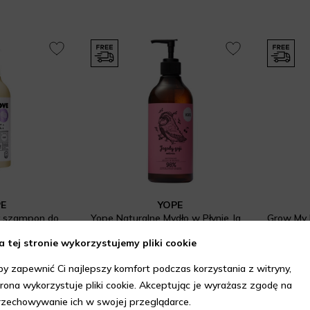
PE
YOPE
Familove Naturalny szampon do włosów Kwitnąca bergamotka
Yope Naturalne Mydło w Płynie Jagody Goji i Wiśnia
o włosów
Mydła
Pielęgn
a tej stronie wykorzystujemy pliki cookie
 zł
22,99 zł
ml
500 ml
by zapewnić Ci najlepszy komfort podczas korzystania z witryny,
trona wykorzystuje pliki cookie. Akceptując je wyrażasz zgodę na
rzechowywanie ich w swojej przeglądarce.