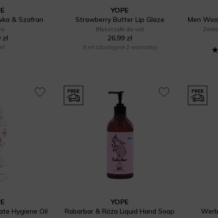
PE
YOPE
iwka & Szafran
Strawberry Butter Lip Glaze
ła
Błyszczyki do ust
Zest
 zł
26,99 zł
ml
8 ml
(dostępne 2 warianty)
PE
YOPE
ate Hygiene Oil
Rabarbar & Róża Liquid Hand Soap
Werb