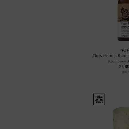
YO
Szampony d
24,99
300 