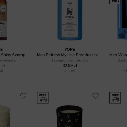
PE
YOPE
Daily Heroes Super Shiny Szampon do włosów z lnem
Men Refresh My Hair Przetłuszczanie Szampon do włosów
o włosów
Szampony do włosów
Zest
 zł
32,99 zł
ml
300 ml
Naj