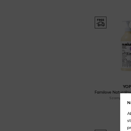
Pielęgnacja włosów i skóry głowy
(7)
Płyny micelarne (1)
Serum do twarzy (1)
Szampon do włosów (10)
Zestaw do pielęgnacji ciała (5)
Zestawy kosmetyków damskich
(3)
YO
Zestawy kosmetyków męskich
(2)
Szampony d
N
24,99
Świece zapachowe (6)
750 
A
Żel do mycia twarzy (2)
s
p
Żel pod prysznic (18)