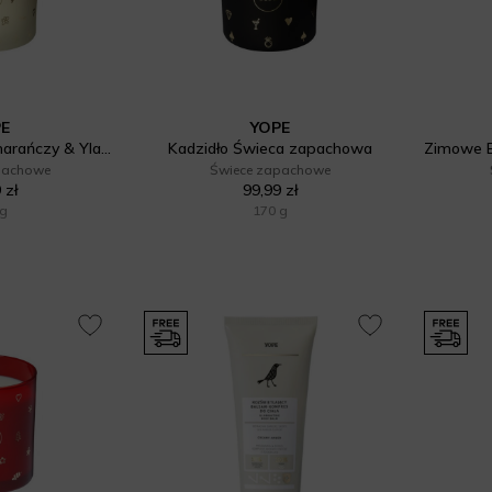
PE
YOPE
Wanilia, Kwiat Pomarańczy & Ylang Ylang Świeca zapachowa
Kadzidło Świeca zapachowa
pachowe
Świece zapachowe
 zł
99,99 zł
 g
170 g