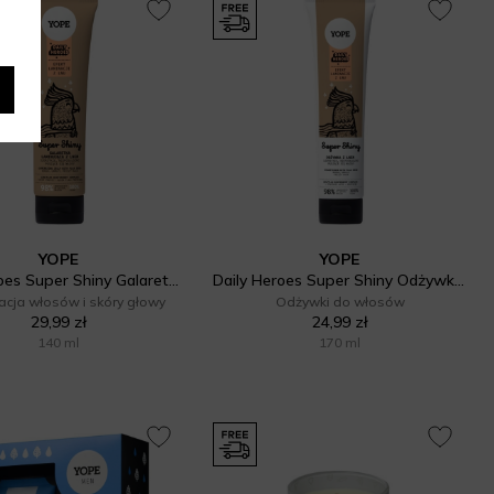
YOPE
YOPE
Daily Heroes Super Shiny Galaretka laminująca do włosów
Daily Heroes Super Shiny Odżywka do włosów z lnem
acja włosów i skóry głowy
Odżywki do włosów
29,99 zł
24,99 zł
140 ml
170 ml