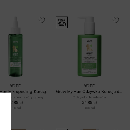
YOPE
YOPE
Grow My Hair Mikropeeling-Kuracja do skóry głowy
Grow My Hair Odżywka-Kuracja do włosów
acja włosów i skóry głowy
Odżywki do włosów
32,99 zł
34,99 zł
110 ml
300 ml