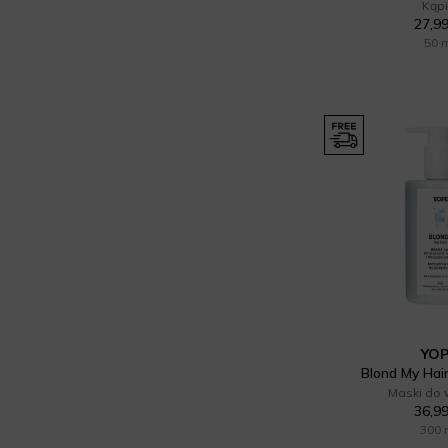
Kąpi
Mgiełka do ciała (3)
27,99
50 
Mgiełki do twarzy (1)
Mydło (19)
Oczyszczanie twarzy (3)
Odżywka do włosów (9)
Olejek do ust (1)
Pielęgnacja ciała (10)
Pielęgnacja dla mamy i dziecka
(9)
Pielęgnacja dłoni (6)
YO
Blond My Hai
Pielęgnacja męska (3)
Maski do
36,99
Pielęgnacja stóp (2)
300 