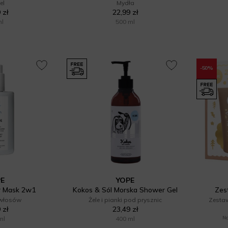
el
Mydła
 zł
22,99 zł
ml
500 ml
-50%
PE
YOPE
r Mask 2w1
Kokos & Sól Morska Shower Gel
Zes
 włosów
Żele i pianki pod prysznic
Zesta
 zł
23,49 zł
ml
400 ml
Na