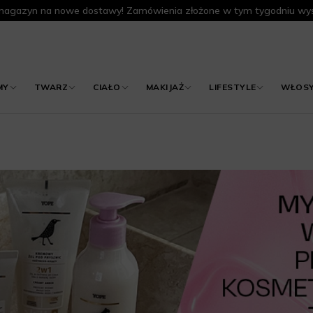
agazyn na nowe dostawy! Zamówienia złożone w tym tygodniu wys
MY
TWARZ
CIAŁO
MAKIJAŻ
LIFESTYLE
WŁOS