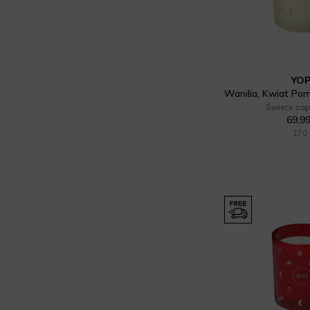
YO
Świece za
69,99
170