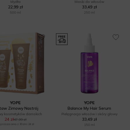
Mydła
Maski do włosów
22,99 zł
33,49 zł
500 ml
250 ml
YOPE
YOPE
taw Zimowy Nastrój
Balance My Hair Serum
wy kosmetyków damskich
Pielęgnacja włosów i skóry głowy
24 zł
33,49 zł
47,99 zł
jniższa cena z 30 dni: 24 zł
150 ml