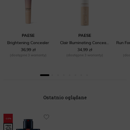
PAESE
PAESE
Brightening Concealer
Clair Illuminating Concealer
36,99 zł
34,99 zł
(dostępne 3 warianty)
(dostępne 3 warianty)
(dos
Ostatnio oglądane
-10%