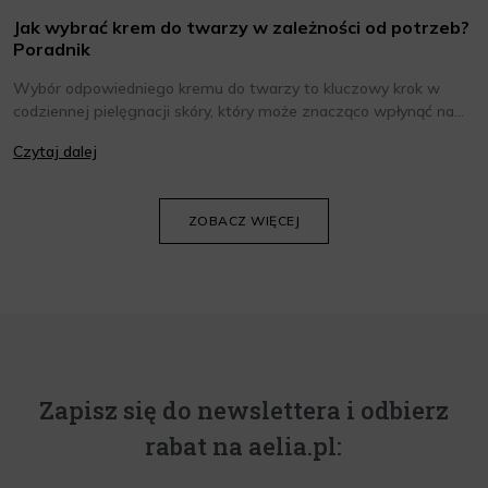
Jak wybrać krem do twarzy w zależności od potrzeb?
Poradnik
Wybór odpowiedniego kremu do twarzy to kluczowy krok w
codziennej pielęgnacji skóry, który może znacząco wpłynąć na
jej wygląd i kondycję. Warto znać składniki i właściwości kremów
Czytaj dalej
oraz wiedzieć, jak dopasować je do potrzeb własnej skóry.
Poniżej znajdziesz kilka porad, które pomogą ci wybrać idealny
krem do twarzy.
ZOBACZ WIĘCEJ
Zapisz się do newslettera i odbierz
rabat na aelia.pl: