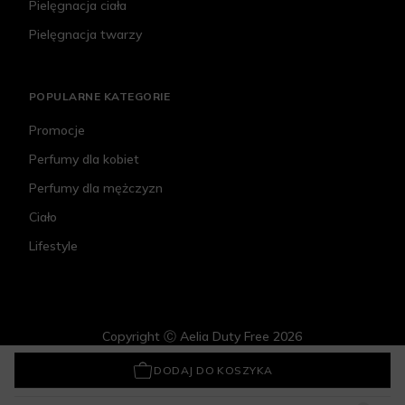
Pielęgnacja ciała
Pielęgnacja twarzy
POPULARNE KATEGORIE
Promocje
Perfumy dla kobiet
Perfumy dla mężczyzn
Ciało
Lifestyle
Copyright Ⓒ Aelia Duty Free 2026
Paese Run For Cover Full Cover Concealer
26,99 zł
DODAJ DO KOSZYKA