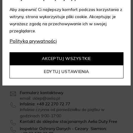
Aby zapewnić Ci najlepszy komfort podczas korzystania z
witryny, strona wykorzystuje pliki cookie. Akceptując je
FORMY DOSTAWY
wyrażasz zgodę na przechowywanie ich w swojej
przeglądarce.
Polityka prywatności
GWARANCJA JAKOŚCI
4.95
/
5.00
AKCEPTUJ WSZYSTKIE
Dowiedz się więcej
EDYTUJ USTAWIENIA
SKONTAKTUJ SIĘ Z NAMI
Formularz kontaktowy
email: sklep@aelia.pl
Infolinia: +48 22 270 72 77
Infolinia czynna od poniedziałku do piątku w
godzinach 9:00-17:00
Kontakt do sklepów stacjonarnych Aelia Duty Free
Inspektor Ochrony Danych - Cezary Siemion: