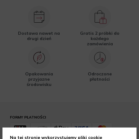
Dostawa nawet na
Gratis 2 próbki do
drugi dzień
każdego
zamówienia
Opakowania
Odroczone
przyjazne
płatności
środowisku
FORMY PŁATNOŚCI
Na tej stronie wykorzystujemy pliki cookie