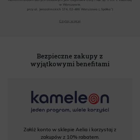
w Warszawie,
przy al. Jerozolimskich 174, 02-486 Warszawa („Spółka”)
Wyrażam zgodę na przesyłanie przez Administratora tj. Lagardere Duty Free Sp. z
Czytaj więcej
o.o. informacji handlowych, w tym newslettera, informacji o promocjach i
nowościach na podany przeze mnie adres poczty elektronicznej, zgodnie z ustawą
o świadczeniu usług drogą elektroniczną z dnia 18 lipca 2002 r. (tekst jedn.: Dz.
U. z 2020 r., poz. 344) Wszelkie informacje handlowe są całkowicie bezpłatne.
Powyższa zgoda jest dobrowolna i może zostać wycofana w dowolnym momencie.
Rabat nie łączy się z innymi promocjami. W celu skorzystania z rabatu, należy
wprowadzić kod podczas procesu składania zamówienia.
Bezpieczne zakupy z
wyjątkowymi benefitami
Załóż konto w sklepie Aelia i korzystaj z
zakupów z 10% rabatem.