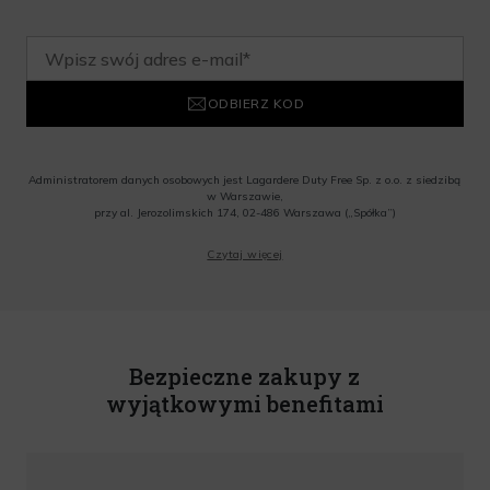
ODBIERZ KOD
Administratorem danych osobowych jest Lagardere Duty Free Sp. z o.o. z siedzibą
w Warszawie,
przy al. Jerozolimskich 174, 02-486 Warszawa („Spółka”)
Wyrażam zgodę na przesyłanie przez Administratora tj. Lagardere Duty Free Sp. z
Czytaj więcej
o.o. informacji handlowych, w tym newslettera, informacji o promocjach i
nowościach na podany przeze mnie adres poczty elektronicznej, zgodnie z ustawą
o świadczeniu usług drogą elektroniczną z dnia 18 lipca 2002 r. (tekst jedn.: Dz.
U. z 2020 r., poz. 344) Wszelkie informacje handlowe są całkowicie bezpłatne.
Powyższa zgoda jest dobrowolna i może zostać wycofana w dowolnym momencie.
Rabat nie łączy się z innymi promocjami. W celu skorzystania z rabatu, należy
wprowadzić kod podczas procesu składania zamówienia.
Bezpieczne zakupy z
wyjątkowymi benefitami