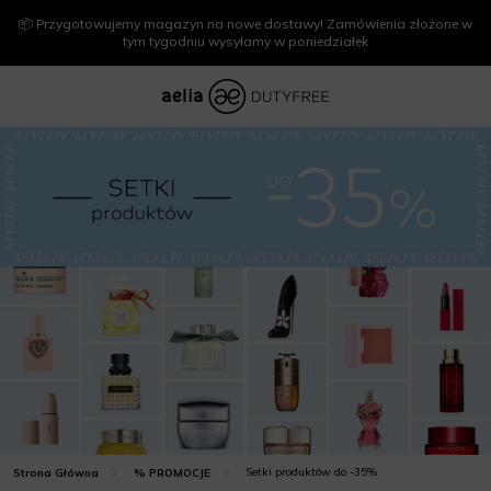
📦 Przygotowujemy magazyn na nowe dostawy! Zamówienia złożone w
tym tygodniu wysyłamy w poniedziałek
Setki produktów do -35%
Strona Główna
% PROMOCJE