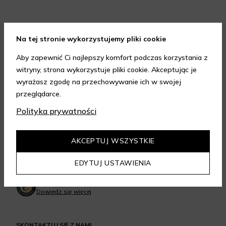
Na tej stronie wykorzystujemy pliki cookie
FORMY PŁATNOŚCI
Aby zapewnić Ci najlepszy komfort podczas korzystania z
witryny, strona wykorzystuje pliki cookie. Akceptując je
wyrażasz zgodę na przechowywanie ich w swojej
przeglądarce.
Polityka prywatności
FORMY DOSTAWY
AKCEPTUJ WSZYSTKIE
EDYTUJ USTAWIENIA
GWARANCJA JAKOŚCI
4.95
/
5.00
Dowiedz się więcej
SKONTAKTUJ SIĘ Z NAMI