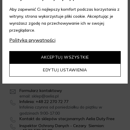
Aby zapewnić Ci najlepszy komfort podczas korzystania z
witryny, strona wykorzystuje pliki cookie. Akceptując je
FORMY DOSTAWY
wyrażasz zgodę na przechowywanie ich w swojej
przeglądarce.
Polityka prywatności
GWARANCJA JAKOŚCI
4.95
/
5.00
AKCEPTUJ WSZYSTKIE
Dowiedz się więcej
EDYTUJ USTAWIENIA
SKONTAKTUJ SIĘ Z NAMI
Formularz kontaktowy
email: sklep@aelia.pl
Infolinia: +48 22 270 72 77
Infolinia czynna od poniedziałku do piątku w
godzinach 9:00-17:00
Kontakt do sklepów stacjonarnych Aelia Duty Free
Inspektor Ochrony Danych - Cezary Siemion: