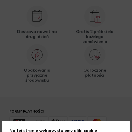
Dostawa nawet na
Gratis 2 próbki do
drugi dzień
każdego
zamówienia
Opakowania
Odroczone
przyjazne
płatności
środowisku
FORMY PŁATNOŚCI
Na tej stronie wykorzystujemy pliki cookie