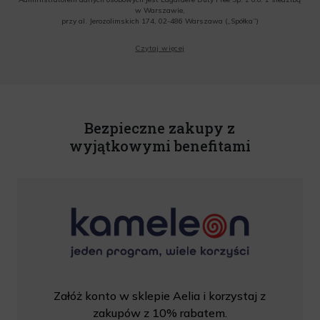
w Warszawie,
przy al. Jerozolimskich 174, 02-486 Warszawa („Spółka”)
Wyrażam zgodę na przesyłanie przez Administratora tj. Lagardere Duty Free Sp. z
Czytaj więcej
o.o. informacji handlowych, w tym newslettera, informacji o promocjach i
nowościach na podany przeze mnie adres poczty elektronicznej, zgodnie z ustawą
o świadczeniu usług drogą elektroniczną z dnia 18 lipca 2002 r. (tekst jedn.: Dz.
U. z 2020 r., poz. 344) Wszelkie informacje handlowe są całkowicie bezpłatne.
Powyższa zgoda jest dobrowolna i może zostać wycofana w dowolnym momencie.
Rabat nie łączy się z innymi promocjami. W celu skorzystania z rabatu, należy
wprowadzić kod podczas procesu składania zamówienia.
Bezpieczne zakupy z
wyjątkowymi benefitami
Załóż konto w sklepie Aelia i korzystaj z
zakupów z 10% rabatem.