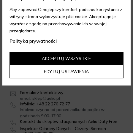
Aby zapewnić Ci najlepszy komfort podczas korzystania z
witryny, strona wykorzystuje pliki cookie. Akceptując je
FORMY DOSTAWY
wyrażasz zgodę na przechowywanie ich w swojej
przeglądarce.
Polityka prywatności
GWARANCJA JAKOŚCI
4.95
/
5.00
AKCEPTUJ WSZYSTKIE
Dowiedz się więcej
EDYTUJ USTAWIENIA
SKONTAKTUJ SIĘ Z NAMI
Formularz kontaktowy
email: sklep@aelia.pl
Infolinia: +48 22 270 72 77
Infolinia czynna od poniedziałku do piątku w
godzinach 9:00-17:00
Kontakt do sklepów stacjonarnych Aelia Duty Free
Inspektor Ochrony Danych - Cezary Siemion: