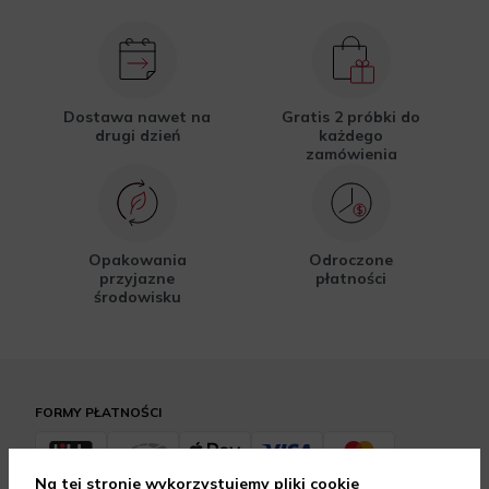
Dostawa nawet na
Gratis 2 próbki do
drugi dzień
każdego
zamówienia
Opakowania
Odroczone
przyjazne
płatności
środowisku
FORMY PŁATNOŚCI
Na tej stronie wykorzystujemy pliki cookie