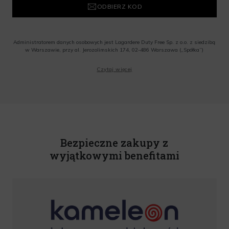
ODBIERZ KOD
Administratorem danych osobowych jest Lagardere Duty Free Sp. z o.o. z siedzibą
w Warszawie, przy al. Jerozolimskich 174, 02-486 Warszawa („Spółka”)
Wyrażam zgodę na przesyłanie przez Administratora tj. Lagardere Duty Free Sp. z
Czytaj więcej
o.o. informacji handlowych, w tym newslettera, informacji o promocjach i
nowościach na podany przeze mnie adres poczty elektronicznej, zgodnie z ustawą
o świadczeniu usług drogą elektroniczną z dnia 18 lipca 2002 r. (tekst jedn.: Dz.
U. z 2020 r., poz. 344) Wszelkie informacje handlowe są całkowicie bezpłatne.
Powyższa zgoda jest dobrowolna i może zostać wycofana w dowolnym momencie.
Rabat nie łączy się z innymi promocjami. W celu skorzystania z rabatu, należy
wprowadzić kod podczas procesu składania zamówienia.
Bezpieczne zakupy z
wyjątkowymi benefitami