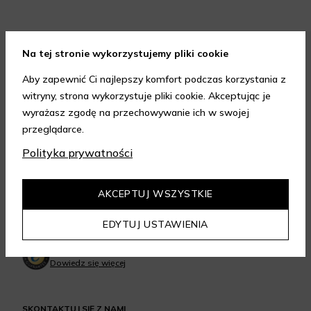
Na tej stronie wykorzystujemy pliki cookie
FORMY PŁATNOŚCI
Aby zapewnić Ci najlepszy komfort podczas korzystania z
witryny, strona wykorzystuje pliki cookie. Akceptując je
wyrażasz zgodę na przechowywanie ich w swojej
przeglądarce.
Polityka prywatności
FORMY DOSTAWY
AKCEPTUJ WSZYSTKIE
EDYTUJ USTAWIENIA
GWARANCJA JAKOŚCI
4.95
/
5.00
Dowiedz się więcej
SKONTAKTUJ SIĘ Z NAMI