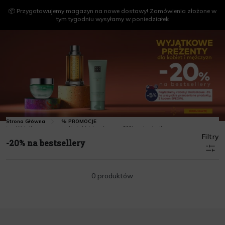
📦 Przygotowujemy magazyn na nowe dostawy! Zamówienia złożone w
tym tygodniu wysyłamy w poniedziałek
Strona Główna
% PROMOCJE
Wyjątkowe prezenty dla kobiet i mężczyzn -20% na bestsellery
Filtry
-20% na bestsellery
0 produktów