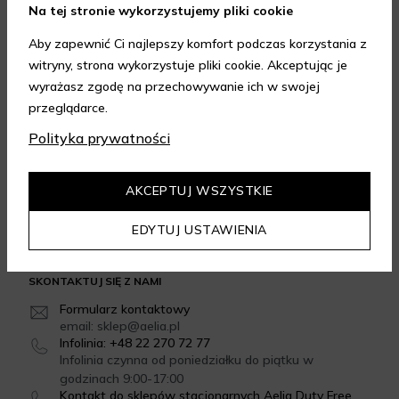
Na tej stronie wykorzystujemy pliki cookie
Aby zapewnić Ci najlepszy komfort podczas korzystania z
witryny, strona wykorzystuje pliki cookie. Akceptując je
wyrażasz zgodę na przechowywanie ich w swojej
FORMY DOSTAWY
przeglądarce.
Polityka prywatności
GWARANCJA JAKOŚCI
AKCEPTUJ WSZYSTKIE
4.95
/
5.00
Dowiedz się więcej
EDYTUJ USTAWIENIA
SKONTAKTUJ SIĘ Z NAMI
Formularz kontaktowy
email: sklep@aelia.pl
Infolinia: +48 22 270 72 77
Infolinia czynna od poniedziałku do piątku w
godzinach 9:00-17:00
Kontakt do sklepów stacjonarnych Aelia Duty Free