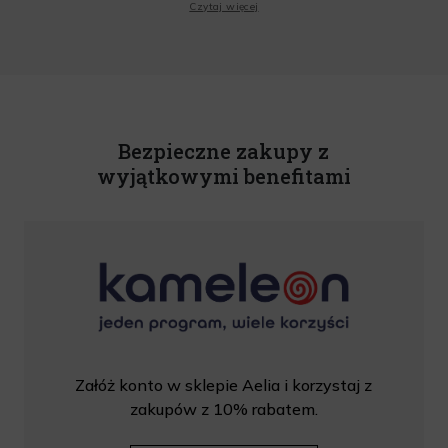
Czytaj więcej
o.o. informacji handlowych, w tym newslettera, informacji o promocjach i
nowościach na podany przeze mnie adres poczty elektronicznej, zgodnie z ustawą
o świadczeniu usług drogą elektroniczną z dnia 18 lipca 2002 r. (tekst jedn.: Dz.
U. z 2020 r., poz. 344) Wszelkie informacje handlowe są całkowicie bezpłatne.
Powyższa zgoda jest dobrowolna i może zostać wycofana w dowolnym momencie.
Rabat nie łączy się z innymi promocjami. W celu skorzystania z rabatu, należy
wprowadzić kod podczas procesu składania zamówienia.
Bezpieczne zakupy z
wyjątkowymi benefitami
Załóż konto w sklepie Aelia i korzystaj z
zakupów z 10% rabatem.