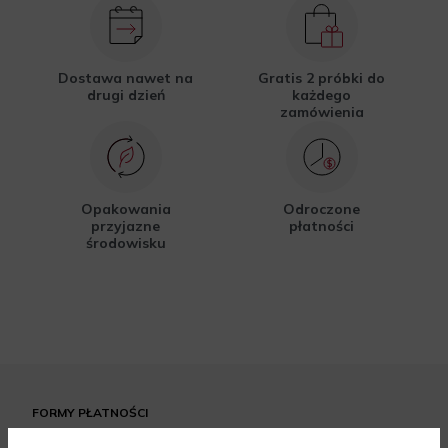
Dostawa nawet na
Gratis 2 próbki do
drugi dzień
każdego
zamówienia
Opakowania
Odroczone
przyjazne
płatności
środowisku
FORMY PŁATNOŚCI