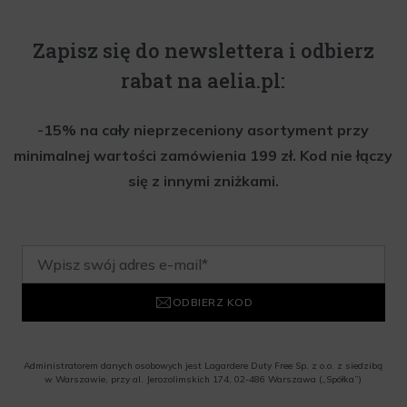
Zapisz się do newslettera i odbierz
rabat na aelia.pl:
-15% na cały nieprzeceniony asortyment przy
minimalnej wartości zamówienia 199 zł. Kod nie łączy
się z innymi zniżkami.
ODBIERZ KOD
Administratorem danych osobowych jest Lagardere Duty Free Sp. z o.o. z siedzibą
w Warszawie, przy al. Jerozolimskich 174, 02-486 Warszawa („Spółka”)
Wyrażam zgodę na przesyłanie przez Administratora tj. Lagardere Duty Free Sp. z