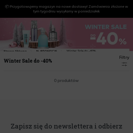
📦 Przygotowujemy magazyn na nowe dostawy! Zamówienia złożone w
tym tygodniu wysyłamy w poniedziałek
Winter Sale do -40%
Strona Główna
% PROMOCJE
Filtry
Winter Sale do -40%
0 produktów
Zapisz się do newslettera i odbierz