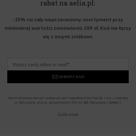
rabat na aelia.pl:
-15% na cały nieprzeceniony asortyment przy
minimalnej wartości zamówienia 199 zł. Kod nie łączy
się z innymi zniżkami.
ODBIERZ KOD
Administratorem danych osobowych jest Lagardere Duty Free Sp. z o.o. z siedzibą
w Warszawie, przy al. Jerozolimskich 174, 02-486 Warszawa („Spółka”)
Wyrażam zgodę na przesyłanie przez Administratora tj. Lagardere Duty Free Sp. z
Czytaj więcej
o.o. informacji handlowych, w tym newslettera, informacji o promocjach i
nowościach na podany przeze mnie adres poczty elektronicznej, zgodnie z ustawą
o świadczeniu usług drogą elektroniczną z dnia 18 lipca 2002 r. (tekst jedn.: Dz.
U. z 2020 r., poz. 344) Wszelkie informacje handlowe są całkowicie bezpłatne.
Powyższa zgoda jest dobrowolna i może zostać wycofana w dowolnym momencie.