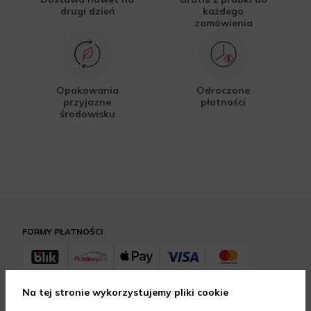
drugi dzień
każdego
zamówienia
Opakowania
Odroczone
przyjazne
płatności
środowisku
FORMY PŁATNOŚCI
Na tej stronie wykorzystujemy pliki cookie