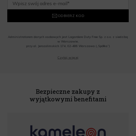
ODBIERZ KOD
Administratorem danych osobowych jest Lagardere Duty Free Sp. z o.o. z siedzibą
w Warszawie,
przy al. Jerozolimskich 174, 02-486 Warszawa („Spółka”)
Wyrażam zgodę na przesyłanie przez Administratora tj. Lagardere Duty Free Sp. z
Czytaj więcej
o.o. informacji handlowych, w tym newslettera, informacji o promocjach i
nowościach na podany przeze mnie adres poczty elektronicznej, zgodnie z ustawą
o świadczeniu usług drogą elektroniczną z dnia 18 lipca 2002 r. (tekst jedn.: Dz.
U. z 2020 r., poz. 344) Wszelkie informacje handlowe są całkowicie bezpłatne.
Powyższa zgoda jest dobrowolna i może zostać wycofana w dowolnym momencie.
Rabat nie łączy się z innymi promocjami. W celu skorzystania z rabatu, należy
wprowadzić kod podczas procesu składania zamówienia.
Bezpieczne zakupy z
wyjątkowymi benefitami