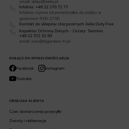
email: sklep@aelia.pl
Infolinia: +48 22 270 72 77
Infolinia czynna od poniedziałku do piątku w
godzinach 9:00-17:00
Kontakt do sklepów stacjonarnych Aelia Duty Free
Inspektor Ochrony Danych - Cezary Siemion:
+48 22 572 32 99
email: iodo@lagardere-tr.pl
DOŁĄCZ DO SPOŁECZNOŚCI AELIA
Facebook
Instagram
Youtube
OBSŁUGA KLIENTA
Czas dostarczenia przesyłki
Zwroty i reklamacje