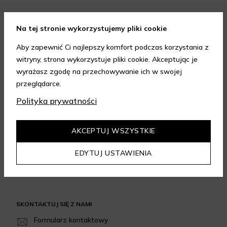
FORMY PŁATNOŚCI
Na tej stronie wykorzystujemy pliki cookie
Aby zapewnić Ci najlepszy komfort podczas korzystania z
witryny, strona wykorzystuje pliki cookie. Akceptując je
wyrażasz zgodę na przechowywanie ich w swojej
przeglądarce.
FORMY DOSTAWY
Polityka prywatności
AKCEPTUJ WSZYSTKIE
GWARANCJA JAKOŚCI
EDYTUJ USTAWIENIA
4.95
/
5.00
Dowiedz się więcej
SKONTAKTUJ SIĘ Z NAMI
Formularz kontaktowy