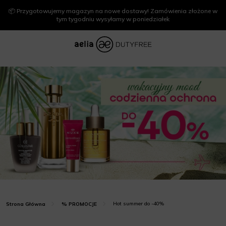
📦 Przygotowujemy magazyn na nowe dostawy! Zamówienia złożone w
tym tygodniu wysyłamy w poniedziałek
Hot summer do -40%
Strona Główna
% PROMOCJE