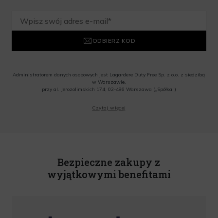
ODBIERZ KOD
Administratorem danych osobowych jest Lagardere Duty Free Sp. z o.o. z siedzibą
w Warszawie,
przy al. Jerozolimskich 174, 02-486 Warszawa („Spółka”)
Wyrażam zgodę na przesyłanie przez Administratora tj. Lagardere Duty Free Sp. z
Czytaj więcej
o.o. informacji handlowych, w tym newslettera, informacji o promocjach i
nowościach na podany przeze mnie adres poczty elektronicznej, zgodnie z ustawą
o świadczeniu usług drogą elektroniczną z dnia 18 lipca 2002 r. (tekst jedn.: Dz.
U. z 2020 r., poz. 344) Wszelkie informacje handlowe są całkowicie bezpłatne.
Powyższa zgoda jest dobrowolna i może zostać wycofana w dowolnym momencie.
Rabat nie łączy się z innymi promocjami. W celu skorzystania z rabatu, należy
wprowadzić kod podczas procesu składania zamówienia.
Bezpieczne zakupy z
wyjątkowymi benefitami