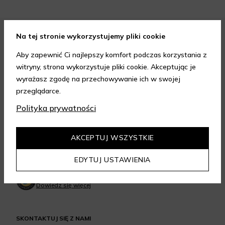
Na tej stronie wykorzystujemy pliki cookie
FORMY PŁATNOŚCI
Aby zapewnić Ci najlepszy komfort podczas korzystania z
witryny, strona wykorzystuje pliki cookie. Akceptując je
wyrażasz zgodę na przechowywanie ich w swojej
przeglądarce.
Polityka prywatności
FORMY DOSTAWY
AKCEPTUJ WSZYSTKIE
GWARANCJA JAKOŚCI
EDYTUJ USTAWIENIA
4.95
/
5.00
Dowiedz się więcej
SKONTAKTUJ SIĘ Z NAMI