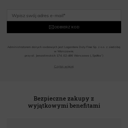
ODBIERZ KOD
Administratorem danych osobowych jest Lagardere Duty Free Sp. z o.o. z siedzibą
w Warszawie,
przy al. Jerozolimskich 174, 02-486 Warszawa („Spółka”)
Wyrażam zgodę na przesyłanie przez Administratora tj. Lagardere Duty Free Sp. z
Czytaj więcej
o.o. informacji handlowych, w tym newslettera, informacji o promocjach i
nowościach na podany przeze mnie adres poczty elektronicznej, zgodnie z ustawą
o świadczeniu usług drogą elektroniczną z dnia 18 lipca 2002 r. (tekst jedn.: Dz.
U. z 2020 r., poz. 344) Wszelkie informacje handlowe są całkowicie bezpłatne.
Powyższa zgoda jest dobrowolna i może zostać wycofana w dowolnym momencie.
Rabat nie łączy się z innymi promocjami. W celu skorzystania z rabatu, należy
wprowadzić kod podczas procesu składania zamówienia.
Bezpieczne zakupy z
wyjątkowymi benefitami