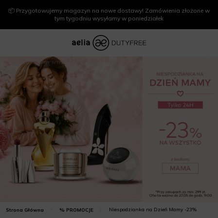
📦 Przygotowujemy magazyn na nowe dostawy! Zamówienia złożone w
tym tygodniu wysyłamy w poniedziałek
Niespodzianka na Dzień Mamy -23%
Strona Główna
% PROMOCJE