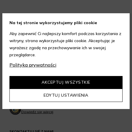
Na tej stronie wykorzystujemy pliki cookie
FORMY PŁATNOŚCI
Aby zapewnić Ci najlepszy komfort podczas korzystania z
witryny, strona wykorzystuje pliki cookie. Akceptując je
wyrażasz zgodę na przechowywanie ich w swojej
przeglądarce.
Polityka prywatności
FORMY DOSTAWY
AKCEPTUJ WSZYSTKIE
EDYTUJ USTAWIENIA
GWARANCJA JAKOŚCI
4.95
/
5.00
Dowiedz się więcej
SKONTAKTUJ SIĘ Z NAMI