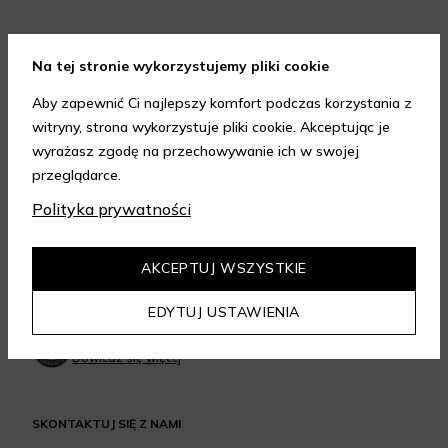
Na tej stronie wykorzystujemy pliki cookie
FORMY PŁATNOŚCI
Aby zapewnić Ci najlepszy komfort podczas korzystania z
witryny, strona wykorzystuje pliki cookie. Akceptując je
wyrażasz zgodę na przechowywanie ich w swojej
przeglądarce.
FORMY DOSTAWY
Polityka prywatności
AKCEPTUJ WSZYSTKIE
GWARANCJA JAKOŚCI
EDYTUJ USTAWIENIA
4.95
/
5.00
Dowiedz się więcej
SKONTAKTUJ SIĘ Z NAMI