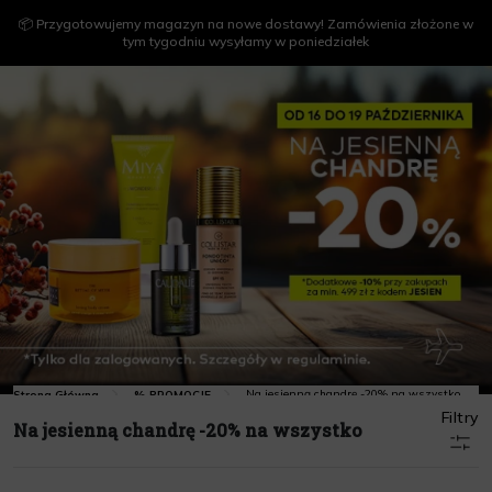
📦 Przygotowujemy magazyn na nowe dostawy! Zamówienia złożone w
tym tygodniu wysyłamy w poniedziałek
Na jesienną chandrę -20% na wszystko
Strona Główna
% PROMOCJE
Filtry
Na jesienną chandrę -20% na wszystko