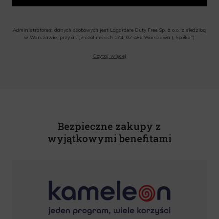
Administratorem danych osobowych jest Lagardere Duty Free Sp. z o.o. z siedzibą
w Warszawie, przy al. Jerozolimskich 174, 02-486 Warszawa („Spółka”)
Wyrażam zgodę na przesyłanie przez Administratora tj. Lagardere Duty Free Sp. z
Czytaj więcej
o.o. informacji handlowych, w tym newslettera, informacji o promocjach i
nowościach na podany przeze mnie adres poczty elektronicznej, zgodnie z ustawą
o świadczeniu usług drogą elektroniczną z dnia 18 lipca 2002 r. (tekst jedn.: Dz.
U. z 2020 r., poz. 344) Wszelkie informacje handlowe są całkowicie bezpłatne.
Powyższa zgoda jest dobrowolna i może zostać wycofana w dowolnym momencie.
Rabat nie łączy się z innymi promocjami. W celu skorzystania z rabatu, należy
wprowadzić kod podczas procesu składania zamówienia.
Bezpieczne zakupy z
wyjątkowymi benefitami