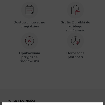
Dostawa nawet na
Gratis 2 próbki do
drugi dzień
każdego
zamówienia
Opakowania
Odroczone
przyjazne
płatności
środowisku
FORMY PŁATNOŚCI