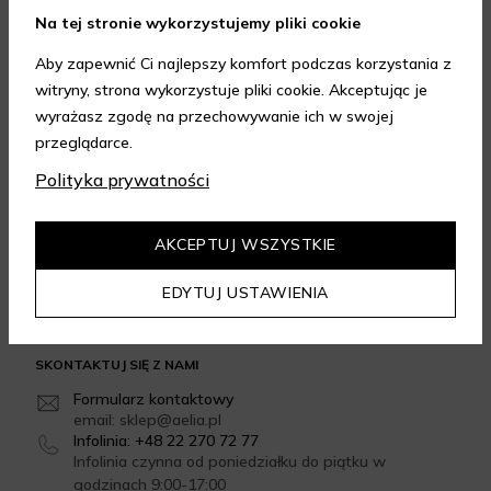
Na tej stronie wykorzystujemy pliki cookie
Aby zapewnić Ci najlepszy komfort podczas korzystania z
witryny, strona wykorzystuje pliki cookie. Akceptując je
wyrażasz zgodę na przechowywanie ich w swojej
FORMY DOSTAWY
przeglądarce.
Polityka prywatności
GWARANCJA JAKOŚCI
AKCEPTUJ WSZYSTKIE
4.95
/
5.00
EDYTUJ USTAWIENIA
Dowiedz się więcej
SKONTAKTUJ SIĘ Z NAMI
Formularz kontaktowy
email: sklep@aelia.pl
Infolinia: +48 22 270 72 77
Infolinia czynna od poniedziałku do piątku w
godzinach 9:00-17:00