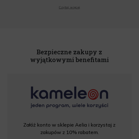
Wyrażam zgodę na przesyłanie przez Administratora tj. Lagardere Duty Free Sp. z
Czytaj więcej
o.o. informacji handlowych, w tym newslettera, informacji o promocjach i
nowościach na podany przeze mnie adres poczty elektronicznej, zgodnie z ustawą
o świadczeniu usług drogą elektroniczną z dnia 18 lipca 2002 r. (tekst jedn.: Dz.
U. z 2020 r., poz. 344) Wszelkie informacje handlowe są całkowicie bezpłatne.
Powyższa zgoda jest dobrowolna i może zostać wycofana w dowolnym momencie.
Rabat nie łączy się z innymi promocjami. W celu skorzystania z rabatu, należy
wprowadzić kod podczas procesu składania zamówienia.
Bezpieczne zakupy z
wyjątkowymi benefitami
Załóż konto w sklepie Aelia i korzystaj z
zakupów z 10% rabatem.