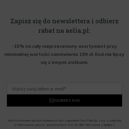
Zapisz się do newslettera i odbierz
rabat na aelia.pl:
-15% na cały nieprzeceniony asortyment przy
minimalnej wartości zamówienia 199 zł. Kod nie łączy
się z innymi zniżkami.
ODBIERZ KOD
Administratorem danych osobowych jest Lagardere Duty Free Sp. z o.o. z siedzibą
w Warszawie, przy al. Jerozolimskich 174, 02-486 Warszawa („Spółka”)