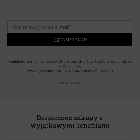
ODBIERZ KOD
Administratorem danych osobowych jest Lagardere Duty Free Sp. z o.o. z siedzibą
w Warszawie,
przy al. Jerozolimskich 174, 02-486 Warszawa („Spółka”)
Wyrażam zgodę na przesyłanie przez Administratora tj. Lagardere Duty Free Sp. z
Czytaj więcej
o.o. informacji handlowych, w tym newslettera, informacji o promocjach i
nowościach na podany przeze mnie adres poczty elektronicznej, zgodnie z ustawą
o świadczeniu usług drogą elektroniczną z dnia 18 lipca 2002 r. (tekst jedn.: Dz.
U. z 2020 r., poz. 344) Wszelkie informacje handlowe są całkowicie bezpłatne.
Powyższa zgoda jest dobrowolna i może zostać wycofana w dowolnym momencie.
Rabat nie łączy się z innymi promocjami. W celu skorzystania z rabatu, należy
wprowadzić kod podczas procesu składania zamówienia.
Bezpieczne zakupy z
wyjątkowymi benefitami