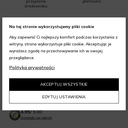
przyjazne
płatności
środowisku
Na tej stronie wykorzystujemy pliki cookie
FORMY PŁATNOŚCI
Aby zapewnić Ci najlepszy komfort podczas korzystania z
witryny, strona wykorzystuje pliki cookie. Akceptując je
wyrażasz zgodę na przechowywanie ich w swojej
przeglądarce.
Polityka prywatności
FORMY DOSTAWY
AKCEPTUJ WSZYSTKIE
EDYTUJ USTAWIENIA
GWARANCJA JAKOŚCI
4.95
/
5.00
Dowiedz się więcej