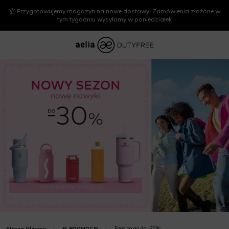
📦 Przygotowujemy magazyn na nowe dostawy! Zamówienia złożone w
tym tygodniu wysyłamy w poniedziałek
Food to go do -30%
Strona Główna
% PROMOCJE