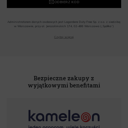
ODBIERZ KOD
Administratorem danych osobowych jest Lagardere Duty Free Sp. z o.o. z siedzibą
w Warszawie, przy al. Jerozolimskich 174, 02-486 Warszawa („Spółka”)
Wyrażam zgodę na przesyłanie przez Administratora tj. Lagardere Duty Free Sp. z
Czytaj więcej
o.o. informacji handlowych, w tym newslettera, informacji o promocjach i
nowościach na podany przeze mnie adres poczty elektronicznej, zgodnie z ustawą
o świadczeniu usług drogą elektroniczną z dnia 18 lipca 2002 r. (tekst jedn.: Dz.
U. z 2020 r., poz. 344) Wszelkie informacje handlowe są całkowicie bezpłatne.
Powyższa zgoda jest dobrowolna i może zostać wycofana w dowolnym momencie.
Rabat nie łączy się z innymi promocjami. W celu skorzystania z rabatu, należy
wprowadzić kod podczas procesu składania zamówienia.
Bezpieczne zakupy z
wyjątkowymi benefitami