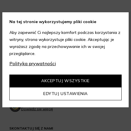
Na tej stronie wykorzystujemy pliki cookie
FORMY PŁATNOŚCI
Aby zapewnić Ci najlepszy komfort podczas korzystania z
witryny, strona wykorzystuje pliki cookie. Akceptując je
wyrażasz zgodę na przechowywanie ich w swojej
przeglądarce.
Polityka prywatności
FORMY DOSTAWY
AKCEPTUJ WSZYSTKIE
GWARANCJA JAKOŚCI
EDYTUJ USTAWIENIA
4.95
/
5.00
Dowiedz się więcej
SKONTAKTUJ SIĘ Z NAMI