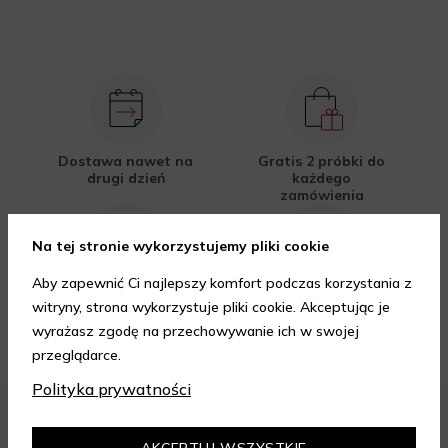
Dostawa nawet na
Gratis 2 próbki do
drugi dzień
każdego
zamówienia
Na tej stronie wykorzystujemy pliki cookie
Aby zapewnić Ci najlepszy komfort podczas korzystania z
Opakowania
Odroczone
witryny, strona wykorzystuje pliki cookie. Akceptując je
przyjazne
płatności
środowisku
wyrażasz zgodę na przechowywanie ich w swojej
przeglądarce.
Polityka prywatności
FORMY PŁATNOŚCI
AKCEPTUJ WSZYSTKIE