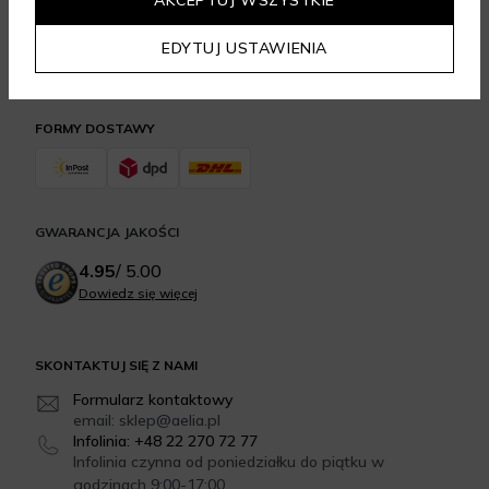
EDYTUJ USTAWIENIA
FORMY DOSTAWY
GWARANCJA JAKOŚCI
4.95
/
5.00
Dowiedz się więcej
SKONTAKTUJ SIĘ Z NAMI
Formularz kontaktowy
email: sklep@aelia.pl
Infolinia: +48 22 270 72 77
Infolinia czynna od poniedziałku do piątku w
godzinach 9:00-17:00