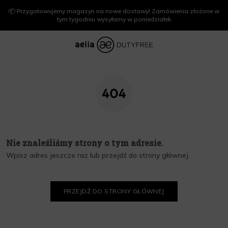
📦 Przygotowujemy magazyn na nowe dostawy! Zamówienia złożone w
tym tygodniu wysyłamy w poniedziałek
Nie znaleźliśmy strony o tym adresie.
Wpisz adres jeszcze raz lub przejdź do strony głównej.
PRZEJDŹ DO STRONY GŁÓWNEJ