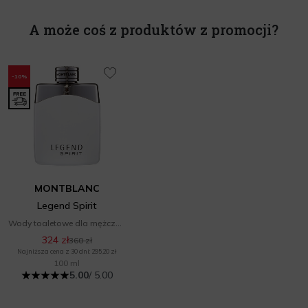
A może coś z produktów z promocji?
-10%
MONTBLANC
Legend Spirit
Wody toaletowe dla mężczyzn
324 zł
360 zł
Najniższa cena z 30 dni: 295,20 zł
100 ml
5.00
/ 5.00