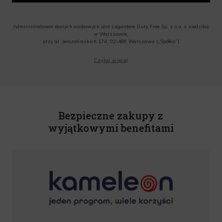
Administratorem danych osobowych jest Lagardere Duty Free Sp. z o.o. z siedzibą
w Warszawie,
przy al. Jerozolimskich 174, 02-486 Warszawa („Spółka”)
Wyrażam zgodę na przesyłanie przez Administratora tj. Lagardere Duty Free Sp. z
Czytaj więcej
o.o. informacji handlowych, w tym newslettera, informacji o promocjach i
nowościach na podany przeze mnie adres poczty elektronicznej, zgodnie z ustawą
o świadczeniu usług drogą elektroniczną z dnia 18 lipca 2002 r. (tekst jedn.: Dz.
U. z 2020 r., poz. 344) Wszelkie informacje handlowe są całkowicie bezpłatne.
Powyższa zgoda jest dobrowolna i może zostać wycofana w dowolnym momencie.
Rabat nie łączy się z innymi promocjami. W celu skorzystania z rabatu, należy
wprowadzić kod podczas procesu składania zamówienia.
Bezpieczne zakupy z
wyjątkowymi benefitami