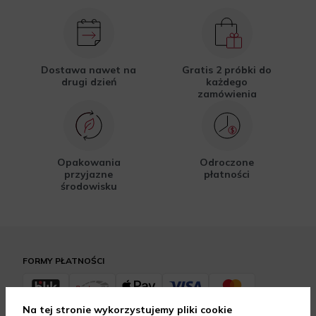
Dostawa nawet na
Gratis 2 próbki do
drugi dzień
każdego
zamówienia
Opakowania
Odroczone
przyjazne
płatności
środowisku
FORMY PŁATNOŚCI
Na tej stronie wykorzystujemy pliki cookie