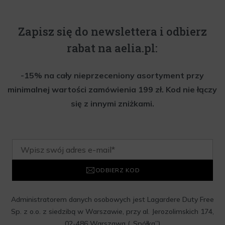
Zapisz się do newslettera i odbierz
rabat na aelia.pl:
-15% na cały nieprzeceniony asortyment przy
minimalnej wartości zamówienia 199 zł. Kod nie łączy
się z innymi zniżkami.
ODBIERZ KOD
Administratorem danych osobowych jest Lagardere Duty Free
Sp. z o.o. z siedzibą w Warszawie, przy al. Jerozolimskich 174,
02-486 Warszawa („Spółka”)