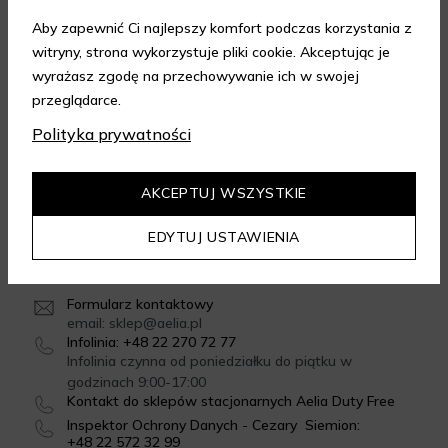
Aby zapewnić Ci najlepszy komfort podczas korzystania z
witryny, strona wykorzystuje pliki cookie. Akceptując je
FORMY DOSTAWY
wyrażasz zgodę na przechowywanie ich w swojej
przeglądarce.
Polityka prywatności
GWARANCJA JAKOŚCI
4.95
/
5.00
AKCEPTUJ WSZYSTKIE
Dowiedz się więcej
EDYTUJ USTAWIENIA
SKONTAKTUJ SIĘ Z NAMI
Formularz kontaktowy
email: sklep@aelia.pl
Infolinia: +48 22 270 72 77
Infolinia czynna od poniedziałku do piątku w
godzinach 9:00-17:00
Kontakt do sklepów stacjonarnych Aelia Duty Free
Inspektor Ochrony Danych - Cezary Siemion:
+48 22 572 32 99