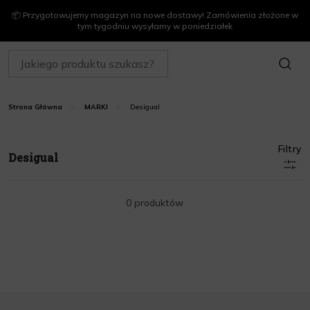
📦 Przygotowujemy magazyn na nowe dostawy! Zamówienia złożone w
tym tygodniu wysyłamy w poniedziałek
SZUKAJ
Desigual
Strona Główna
MARKI
Filtry
Desigual
0 produktów