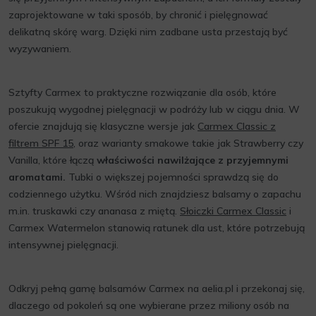
zaprojektowane w taki sposób, by chronić i pielęgnować
delikatną skórę warg. Dzięki nim zadbane usta przestają być
wyzywaniem.
Sztyfty Carmex to praktyczne rozwiązanie dla osób, które
poszukują wygodnej pielęgnacji w podróży lub w ciągu dnia. W
ofercie znajdują się klasyczne wersje jak
Carmex Classic z
filtrem SPF 15
, oraz warianty smakowe takie jak Strawberry czy
Vanilla, które łączą
właściwości nawilżające z przyjemnymi
aromatami.
Tubki o większej pojemności sprawdzą się do
codziennego użytku. Wśród nich znajdziesz balsamy o zapachu
m.in. truskawki czy ananasa z miętą.
Słoiczki Carmex Classic
i
Carmex Watermelon stanowią ratunek dla ust, które potrzebują
intensywnej pielęgnacji.
Odkryj pełną gamę balsamów Carmex na aelia.pl i przekonaj się,
dlaczego od pokoleń są one wybierane przez miliony osób na