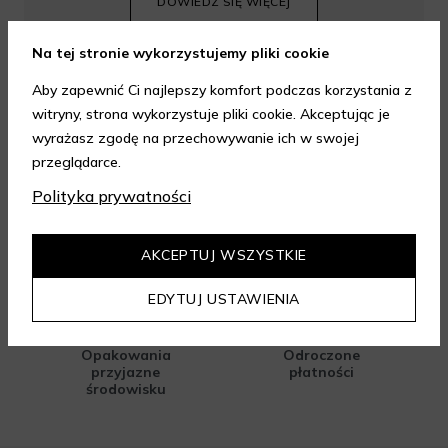
DOWIEDZ SIĘ WIĘCEJ
Na tej stronie wykorzystujemy pliki cookie
Aby zapewnić Ci najlepszy komfort podczas korzystania z
witryny, strona wykorzystuje pliki cookie. Akceptując je
wyrażasz zgodę na przechowywanie ich w swojej
przeglądarce.
Polityka prywatności
Dostawa nawet na
Gratis 2 próbki do
drugi dzień
każdego
AKCEPTUJ WSZYSTKIE
zamówienia
EDYTUJ USTAWIENIA
Opakowania
Odroczone
przyjazne
płatności
środowisku