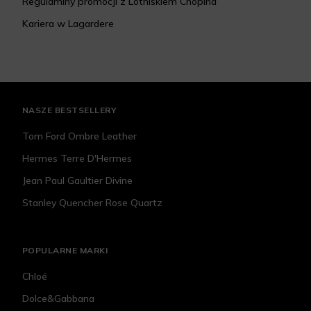
Regulaminy promocji z Lotniskiem Chopina
Kariera w Lagardere
NASZE BESTSELLERY
Tom Ford Ombre Leather
Hermes Terre D'Hermes
Jean Paul Gaultier Divine
Stanley Quencher Rose Quartz
POPULARNE MARKI
Chloé
Dolce&Gabbana