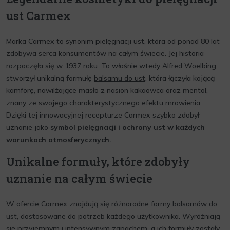
ust Carmex
Marka Carmex to synonim pielęgnacji ust, która od ponad 80 lat
zdobywa serca konsumentów na całym świecie. Jej historia
rozpoczęła się w 1937 roku. To właśnie wtedy Alfred Woelbing
stworzył unikalną formułę
balsamu do ust
, która łączyła kojącą
kamforę, nawilżające masło z nasion kakaowca oraz mentol,
znany ze swojego charakterystycznego efektu mrowienia.
Dzięki tej innowacyjnej recepturze Carmex szybko zdobył
uznanie jako
symbol pielęgnacji i ochrony ust w każdych
warunkach atmosferycznych.
Unikalne formuły, które zdobyły
uznanie na całym świecie
W ofercie Carmex znajdują się różnorodne formy balsamów do
ust, dostosowane do potrzeb każdego użytkownika. Wyróżniają
się przyjemnym i intensywnym zapachem, a ich formuły zostały