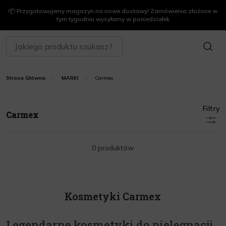
📦 Przygotowujemy magazyn na nowe dostawy! Zamówienia złożone w
tym tygodniu wysyłamy w poniedziałek
SZUKAJ
Carmex
Strona Główna
MARKI
Filtry
Carmex
0 produktów
Kosmetyki Carmex
Legendarne kosmetyki do pielęgnacji