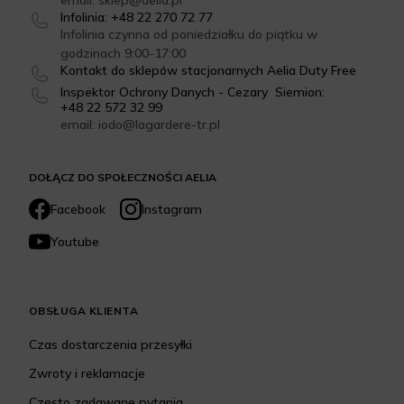
email: sklep@aelia.pl
Infolinia: +48 22 270 72 77
Infolinia czynna od poniedziałku do piątku w
godzinach 9:00-17:00
Kontakt do sklepów stacjonarnych Aelia Duty Free
Inspektor Ochrony Danych - Cezary Siemion:
+48 22 572 32 99
email: iodo@lagardere-tr.pl
DOŁĄCZ DO SPOŁECZNOŚCI AELIA
Facebook
Instagram
Youtube
OBSŁUGA KLIENTA
Czas dostarczenia przesyłki
Zwroty i reklamacje
Często zadawane pytania