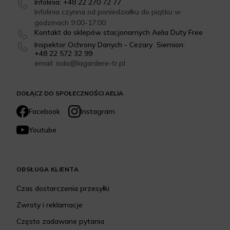
Infolinia: +48 22 270 72 77
Infolinia czynna od poniedziałku do piątku w
godzinach 9:00-17:00
Kontakt do sklepów stacjonarnych Aelia Duty Free
Inspektor Ochrony Danych - Cezary Siemion:
+48 22 572 32 99
email: iodo@lagardere-tr.pl
DOŁĄCZ DO SPOŁECZNOŚCI AELIA
Facebook
Instagram
Youtube
OBSŁUGA KLIENTA
Czas dostarczenia przesyłki
Zwroty i reklamacje
Często zadawane pytania