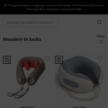
📦 Przygotowujemy magazyn na nowe dostawy! Zamówienia złożone w
tym tygodniu wysyłamy w poniedziałek
SZUKAJ
Filtry
Masażery do karku
RENPHO
DIFORO