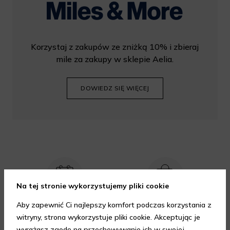
Korzystaj z zakupów ze zniżką 10% i zbieraj
mile za zakupy w sklepie Aelia.
DOWIEDZ SIĘ WIĘCEJ
Na tej stronie wykorzystujemy pliki cookie
Dostawa nawet na
Gratis 2 próbki do
Aby zapewnić Ci najlepszy komfort podczas korzystania z
drugi dzień
każdego
witryny, strona wykorzystuje pliki cookie. Akceptując je
zamówienia
wyrażasz zgodę na przechowywanie ich w swojej