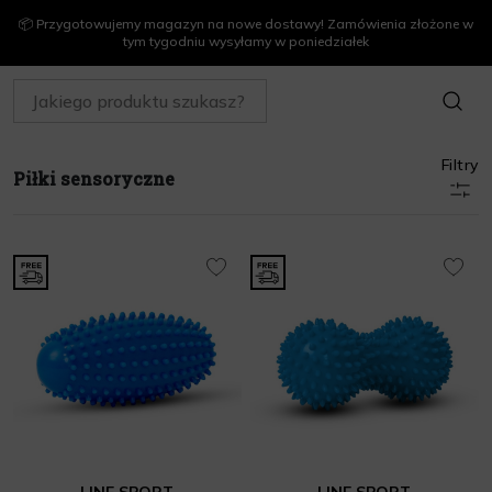
📦 Przygotowujemy magazyn na nowe dostawy! Zamówienia złożone w
tym tygodniu wysyłamy w poniedziałek
SZUKAJ
Filtry
Piłki sensoryczne
LINE SPORT
LINE SPORT