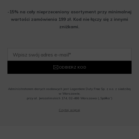
-15% na cały nieprzeceniony asortyment przy minimalnej
wartości zamówienia 199 zł. Kod nie łączy się z innymi
zniżkami.
ODBIERZ KOD
Administratorem danych osobowych jest Lagardere Duty Free Sp. z o.o. z siedzibą
w Warszawie,
przy al. Jerozolimskich 174, 02-486 Warszawa („Spółka”)
Wyrażam zgodę na przesyłanie przez Administratora tj. Lagardere Duty Free Sp. z
Czytaj więcej
o.o. informacji handlowych, w tym newslettera, informacji o promocjach i
nowościach na podany przeze mnie adres poczty elektronicznej, zgodnie z ustawą
o świadczeniu usług drogą elektroniczną z dnia 18 lipca 2002 r. (tekst jedn.: Dz.
U. z 2020 r., poz. 344) Wszelkie informacje handlowe są całkowicie bezpłatne.
Powyższa zgoda jest dobrowolna i może zostać wycofana w dowolnym momencie.
Rabat nie łączy się z innymi promocjami. W celu skorzystania z rabatu, należy
wprowadzić kod podczas procesu składania zamówienia.