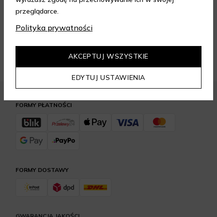
przeglądarce.
Polityka prywatności
Opakowania
Odroczone
przyjazne
płatności
środowisku
AKCEPTUJ WSZYSTKIE
EDYTUJ USTAWIENIA
FORMY PŁATNOŚCI
FORMY DOSTAWY
GWARANCJA JAKOŚCI