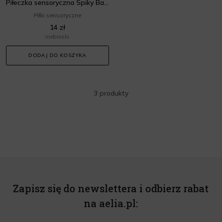
Piłeczka sensoryczna Spiky Ball 10 cm niebieska
Piłki sensoryczne
14 zł
niebieski
DODAJ DO KOSZYKA
3 produkty
Zapisz się do newslettera i odbierz rabat
na aelia.pl: