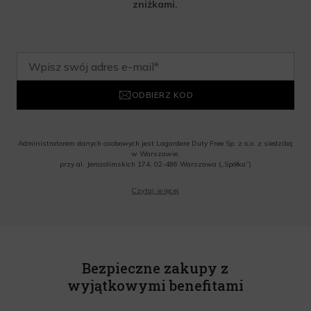
zniżkami.
ODBIERZ KOD
Administratorem danych osobowych jest Lagardere Duty Free Sp. z o.o. z siedzibą
w Warszawie,
przy al. Jerozolimskich 174, 02-486 Warszawa („Spółka”)
Wyrażam zgodę na przesyłanie przez Administratora tj. Lagardere Duty Free Sp. z
Czytaj więcej
o.o. informacji handlowych, w tym newslettera, informacji o promocjach i
nowościach na podany przeze mnie adres poczty elektronicznej, zgodnie z ustawą
o świadczeniu usług drogą elektroniczną z dnia 18 lipca 2002 r. (tekst jedn.: Dz.
U. z 2020 r., poz. 344) Wszelkie informacje handlowe są całkowicie bezpłatne.
Powyższa zgoda jest dobrowolna i może zostać wycofana w dowolnym momencie.
Rabat nie łączy się z innymi promocjami. W celu skorzystania z rabatu, należy
wprowadzić kod podczas procesu składania zamówienia.
Bezpieczne zakupy z
wyjątkowymi benefitami