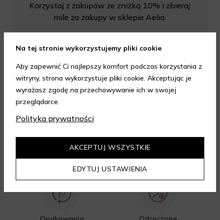
Korzystaj z zakupów ze zniżką 10% i zbieraj
mile za zakupy w sklepie Aelia.
DOWIEDZ SIĘ WIĘCEJ
Na tej stronie wykorzystujemy pliki cookie
Aby zapewnić Ci najlepszy komfort podczas korzystania z
witryny, strona wykorzystuje pliki cookie. Akceptując je
wyrażasz zgodę na przechowywanie ich w swojej
przeglądarce.
Polityka prywatności
AKCEPTUJ WSZYSTKIE
Dostawa nawet na
Gratis 2 próbki do
drugi dzień
każdego
EDYTUJ USTAWIENIA
zamówienia
Opakowania
Odroczone