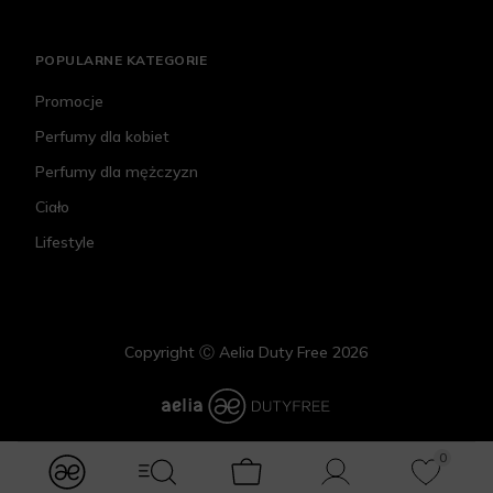
POPULARNE KATEGORIE
Promocje
Perfumy dla kobiet
Perfumy dla mężczyzn
Ciało
Lifestyle
Copyright Ⓒ Aelia Duty Free 2026
0
modules.Navbar.menuLabels.logo
modules.Navbar.menuLabels.menuWithSearch
Koszyk
Konto
Ulubione