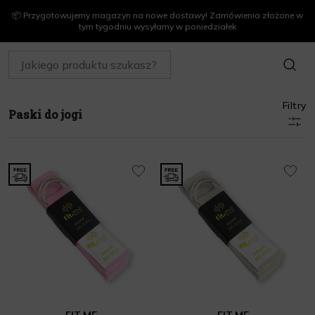
📦 Przygotowujemy magazyn na nowe dostawy! Zamówienia złożone w
tym tygodniu wysyłamy w poniedziałek
SZUKAJ
Filtry
Paski do jogi
FIT.ME
FIT.ME