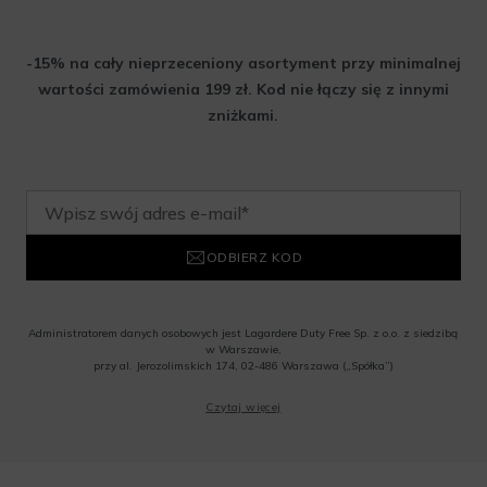
-15% na cały nieprzeceniony asortyment przy minimalnej
wartości zamówienia 199 zł. Kod nie łączy się z innymi
zniżkami.
ODBIERZ KOD
Administratorem danych osobowych jest Lagardere Duty Free Sp. z o.o. z siedzibą
w Warszawie,
przy al. Jerozolimskich 174, 02-486 Warszawa („Spółka”)
Wyrażam zgodę na przesyłanie przez Administratora tj. Lagardere Duty Free Sp. z
Czytaj więcej
o.o. informacji handlowych, w tym newslettera, informacji o promocjach i
nowościach na podany przeze mnie adres poczty elektronicznej, zgodnie z ustawą
o świadczeniu usług drogą elektroniczną z dnia 18 lipca 2002 r. (tekst jedn.: Dz.
U. z 2020 r., poz. 344) Wszelkie informacje handlowe są całkowicie bezpłatne.
Powyższa zgoda jest dobrowolna i może zostać wycofana w dowolnym momencie.