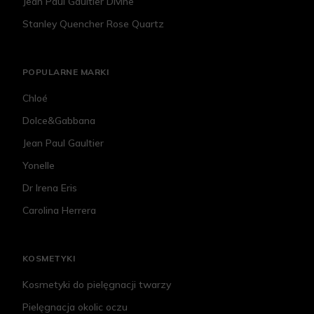
Jean Paul Gaultier Divine
Stanley Quencher Rose Quartz
POPULARNE MARKI
Chloé
Dolce&Gabbana
Jean Paul Gaultier
Yonelle
Dr Irena Eris
Carolina Herrera
KOSMETYKI
Kosmetyki do pielęgnacji twarzy
Pielęgnacja okolic oczu