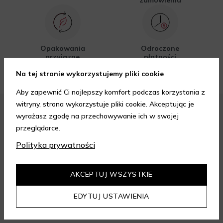
zamówienia
Opakowania
Odroczone
przyjazne
płatności
środowisku
Na tej stronie wykorzystujemy pliki cookie
Aby zapewnić Ci najlepszy komfort podczas korzystania z
witryny, strona wykorzystuje pliki cookie. Akceptując je
wyrażasz zgodę na przechowywanie ich w swojej
FORMY PŁATNOŚCI
przeglądarce.
Polityka prywatności
AKCEPTUJ WSZYSTKIE
FORMY DOSTAWY
EDYTUJ USTAWIENIA