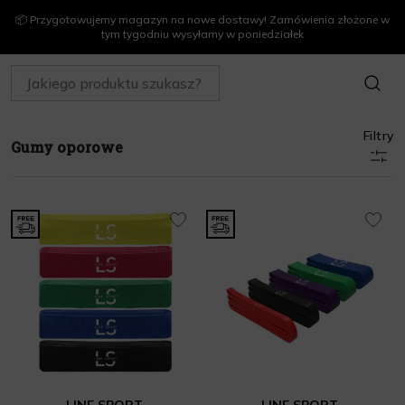
📦 Przygotowujemy magazyn na nowe dostawy! Zamówienia złożone w
tym tygodniu wysyłamy w poniedziałek
SZUKAJ
Filtry
Gumy oporowe
LINE SPORT
LINE SPORT