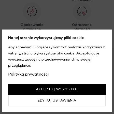
zamówienia
Opakowania
Odroczone
przyjazne
płatności
środowisku
Na tej stronie wykorzystujemy pliki cookie
Aby zapewnić Ci najlepszy komfort podczas korzystania z
witryny, strona wykorzystuje pliki cookie. Akceptując je
wyrażasz zgodę na przechowywanie ich w swojej
FORMY PŁATNOŚCI
przeglądarce.
Polityka prywatności
AKCEPTUJ WSZYSTKIE
FORMY DOSTAWY
EDYTUJ USTAWIENIA