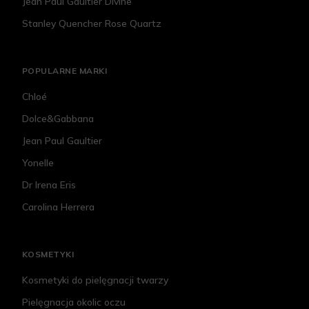
Jean Paul Gaultier Divine
Stanley Quencher Rose Quartz
POPULARNE MARKI
Chloé
Dolce&Gabbana
Jean Paul Gaultier
Yonelle
Dr Irena Eris
Carolina Herrera
KOSMETYKI
Kosmetyki do pielęgnacji twarzy
Pielęgnacja okolic oczu