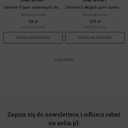
Zestaw 5 gum oporowych do ćwiczeń - taśmy materiałowe
Zestaw 5 długich gum oporowych do ćwiczeń Power Band
Gumy oporowe
Gumy oporowe
59 zł
129 zł
wielokolorowy
wielokolorowy
DODAJ DO KOSZYKA
DODAJ DO KOSZYKA
2 produkty
Zapisz się do newslettera i odbierz rabat
na aelia.pl: