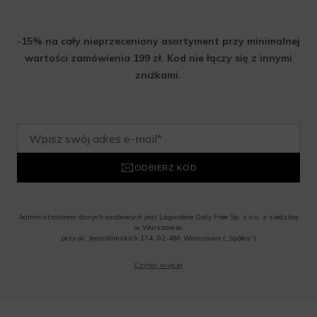
-15% na cały nieprzeceniony asortyment przy minimalnej
wartości zamówienia 199 zł. Kod nie łączy się z innymi
zniżkami.
ODBIERZ KOD
Administratorem danych osobowych jest Lagardere Duty Free Sp. z o.o. z siedzibą
w Warszawie,
przy al. Jerozolimskich 174, 02-486 Warszawa („Spółka”)
Wyrażam zgodę na przesyłanie przez Administratora tj. Lagardere Duty Free Sp. z
Czytaj więcej
o.o. informacji handlowych, w tym newslettera, informacji o promocjach i
nowościach na podany przeze mnie adres poczty elektronicznej, zgodnie z ustawą
o świadczeniu usług drogą elektroniczną z dnia 18 lipca 2002 r. (tekst jedn.: Dz.
U. z 2020 r., poz. 344) Wszelkie informacje handlowe są całkowicie bezpłatne.
Powyższa zgoda jest dobrowolna i może zostać wycofana w dowolnym momencie.