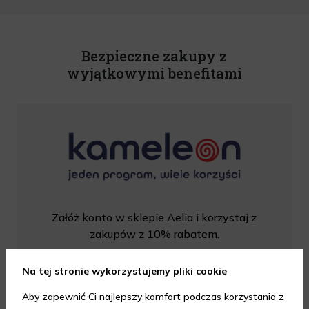
o świadczeniu usług drogą elektroniczną z dnia 18 lipca 2002 r. (tekst jedn.: Dz.
U. z 2020 r., poz. 344) Wszelkie informacje handlowe są całkowicie bezpłatne.
Powyższa zgoda jest dobrowolna i może zostać wycofana w dowolnym momencie.
Rabat nie łączy się z innymi promocjami. W celu skorzystania z rabatu, należy
wprowadzić kod podczas procesu składania zamówienia.
Bezpieczne zakupy z
wyjątkowymi benefitami
Załóż konto w sklepie Aelia i korzystaj z
zakupów z 10% rabatem.
Na tej stronie wykorzystujemy pliki cookie
DOWIEDZ SIĘ WIĘCEJ
Aby zapewnić Ci najlepszy komfort podczas korzystania z