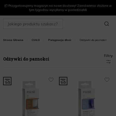
📦 Przygotowujemy magazyn na nowe dostawy! Zamówienia złożone w
tym tygodniu wysyłamy w poniedziałek
SZUKAJ
Odżywki do paznokci
Strona Główna
CIAŁO
Pielęgnacja dłoni
Filtry
Odżywki do paznokci