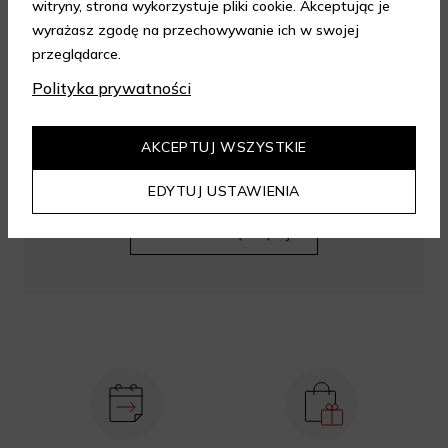
witryny, strona wykorzystuje pliki cookie. Akceptując je
wyrażasz zgodę na przechowywanie ich w swojej
przeglądarce.
Polityka prywatności
AKCEPTUJ WSZYSTKIE
Korzystaj z zakupów ze zniżką 10% i zbieraj
mile za zakupy w sklepie Aelia.
EDYTUJ USTAWIENIA
DOWIEDZ SIĘ WIĘCEJ