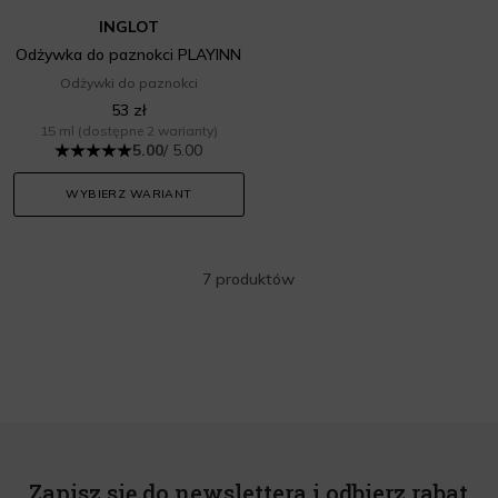
INGLOT
Odżywka do paznokci PLAYINN
Odżywki do paznokci
53 zł
15 ml
(dostępne 2 warianty)
5.00
/ 5.00
WYBIERZ WARIANT
7 produktów
Zapisz się do newslettera i odbierz rabat