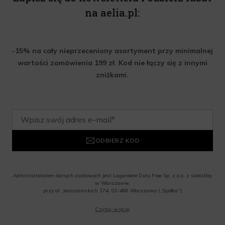
na aelia.pl:
-15% na cały nieprzeceniony asortyment przy minimalnej
wartości zamówienia 199 zł. Kod nie łączy się z innymi
zniżkami.
ODBIERZ KOD
Administratorem danych osobowych jest Lagardere Duty Free Sp. z o.o. z siedzibą
w Warszawie,
przy al. Jerozolimskich 174, 02-486 Warszawa („Spółka”)
Wyrażam zgodę na przesyłanie przez Administratora tj. Lagardere Duty Free Sp. z
Czytaj więcej
o.o. informacji handlowych, w tym newslettera, informacji o promocjach i
nowościach na podany przeze mnie adres poczty elektronicznej, zgodnie z ustawą