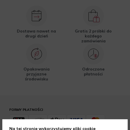
Dostawa nawet na
Gratis 2 próbki do
drugi dzień
każdego
zamówienia
Opakowania
Odroczone
przyjazne
płatności
środowisku
FORMY PŁATNOŚCI
Na tej stronie wykorzystujemy pliki cookie