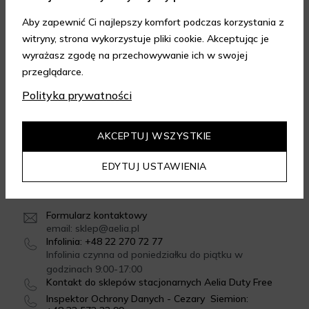
Aby zapewnić Ci najlepszy komfort podczas korzystania z
witryny, strona wykorzystuje pliki cookie. Akceptując je
FORMY DOSTAWY
wyrażasz zgodę na przechowywanie ich w swojej
przeglądarce.
Polityka prywatności
GWARANCJA JAKOŚCI
4.95
/
5.00
AKCEPTUJ WSZYSTKIE
Dowiedz się więcej
EDYTUJ USTAWIENIA
SKONTAKTUJ SIĘ Z NAMI
Formularz kontaktowy
email: sklep@aelia.pl
Infolinia: +48 22 270 72 77
Infolinia czynna od poniedziałku do piątku w
godzinach 9:00-17:00
Kontakt do sklepów stacjonarnych Aelia Duty Free
Inspektor Ochrony Danych - Cezary Siemion: