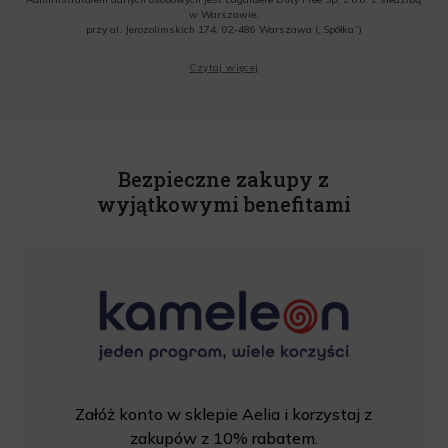
w Warszawie,
przy al. Jerozolimskich 174, 02-486 Warszawa („Spółka”)
Wyrażam zgodę na przesyłanie przez Administratora tj. Lagardere Duty Free Sp. z
Czytaj więcej
o.o. informacji handlowych, w tym newslettera, informacji o promocjach i
nowościach na podany przeze mnie adres poczty elektronicznej, zgodnie z ustawą
o świadczeniu usług drogą elektroniczną z dnia 18 lipca 2002 r. (tekst jedn.: Dz.
U. z 2020 r., poz. 344) Wszelkie informacje handlowe są całkowicie bezpłatne.
Powyższa zgoda jest dobrowolna i może zostać wycofana w dowolnym momencie.
Rabat nie łączy się z innymi promocjami. W celu skorzystania z rabatu, należy
wprowadzić kod podczas procesu składania zamówienia.
Bezpieczne zakupy z
wyjątkowymi benefitami
Załóż konto w sklepie Aelia i korzystaj z
zakupów z 10% rabatem.