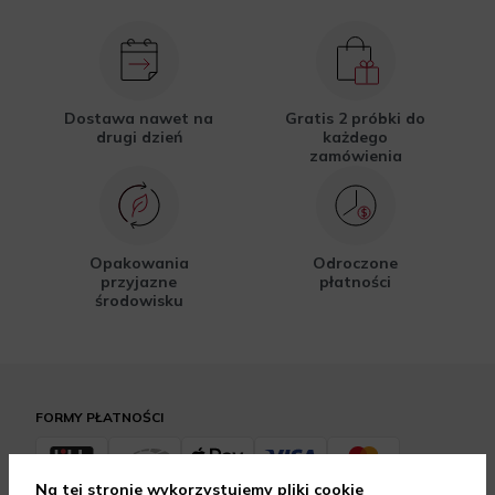
Dostawa nawet na
Gratis 2 próbki do
drugi dzień
każdego
zamówienia
Opakowania
Odroczone
przyjazne
płatności
środowisku
FORMY PŁATNOŚCI
Na tej stronie wykorzystujemy pliki cookie