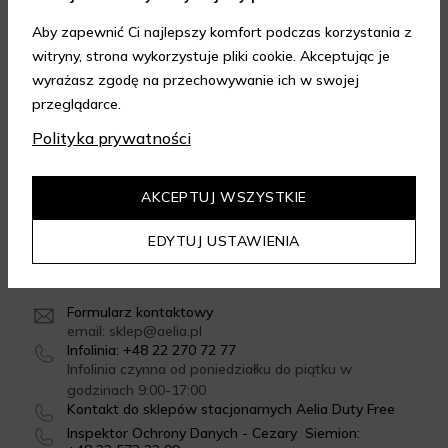
Aby zapewnić Ci najlepszy komfort podczas korzystania z
witryny, strona wykorzystuje pliki cookie. Akceptując je
FORMY DOSTAWY
wyrażasz zgodę na przechowywanie ich w swojej
przeglądarce.
Polityka prywatności
GWARANCJA JAKOŚCI
4.95
/
5.00
AKCEPTUJ WSZYSTKIE
Dowiedz się więcej
EDYTUJ USTAWIENIA
SKONTAKTUJ SIĘ Z NAMI
Formularz kontaktowy
email: sklep@aelia.pl
Infolinia: +48 22 270 72 77
Infolinia czynna od poniedziałku do piątku w
godzinach 9:00-17:00
Kontakt do sklepów stacjonarnych Aelia Duty Free
Inspektor Ochrony Danych - Cezary Siemion: