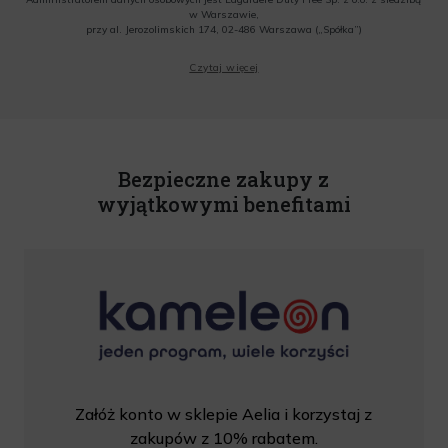
w Warszawie,
przy al. Jerozolimskich 174, 02-486 Warszawa („Spółka”)
Wyrażam zgodę na przesyłanie przez Administratora tj. Lagardere Duty Free Sp. z
Czytaj więcej
o.o. informacji handlowych, w tym newslettera, informacji o promocjach i
nowościach na podany przeze mnie adres poczty elektronicznej, zgodnie z ustawą
o świadczeniu usług drogą elektroniczną z dnia 18 lipca 2002 r. (tekst jedn.: Dz.
U. z 2020 r., poz. 344) Wszelkie informacje handlowe są całkowicie bezpłatne.
Powyższa zgoda jest dobrowolna i może zostać wycofana w dowolnym momencie.
Rabat nie łączy się z innymi promocjami. W celu skorzystania z rabatu, należy
wprowadzić kod podczas procesu składania zamówienia.
Bezpieczne zakupy z
wyjątkowymi benefitami
Załóż konto w sklepie Aelia i korzystaj z
zakupów z 10% rabatem.