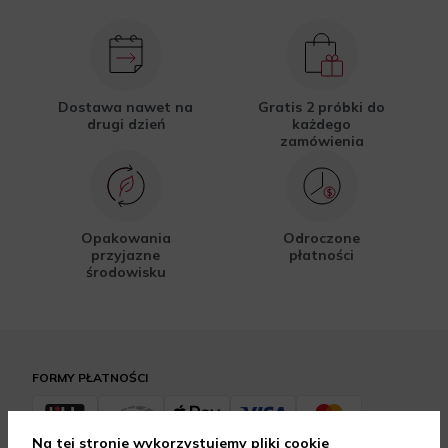
Dostawa nawet na
Gratis 2 próbki do
drugi dzień
każdego
zamówienia
Opakowania
Odroczone
przyjazne
płatności
środowisku
FORMY PŁATNOŚCI
Na tej stronie wykorzystujemy pliki cookie