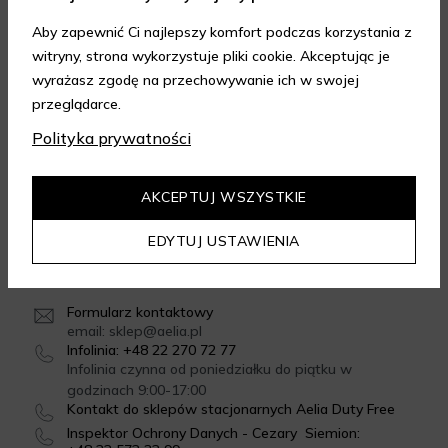
Aby zapewnić Ci najlepszy komfort podczas korzystania z
witryny, strona wykorzystuje pliki cookie. Akceptując je
FORMY DOSTAWY
wyrażasz zgodę na przechowywanie ich w swojej
przeglądarce.
Polityka prywatności
GWARANCJA JAKOŚCI
4.95
/
5.00
AKCEPTUJ WSZYSTKIE
Dowiedz się więcej
EDYTUJ USTAWIENIA
SKONTAKTUJ SIĘ Z NAMI
Formularz kontaktowy
email: sklep@aelia.pl
Infolinia: +48 22 270 72 77
Infolinia czynna od poniedziałku do piątku w
godzinach 9:00-17:00
Kontakt do sklepów stacjonarnych Aelia Duty Free
Inspektor Ochrony Danych - Cezary Siemion: