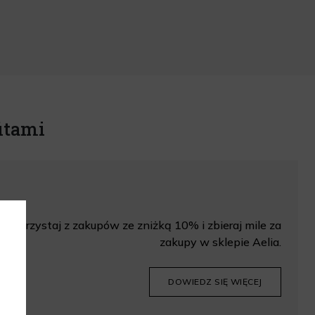
itami
Korzystaj z zakupów ze zniżką 10% i zbieraj mile za
zakupy w sklepie Aelia.
DOWIEDZ SIĘ WIĘCEJ