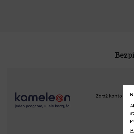
Bezp
N
Załóż konto w skl
za
A
s
p
P