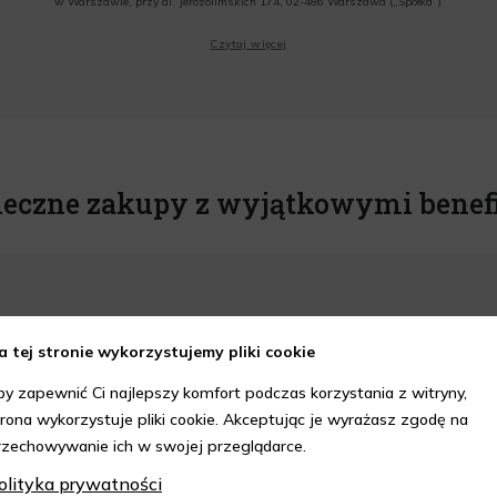
w Warszawie, przy al. Jerozolimskich 174, 02-486 Warszawa („Spółka”)
Wyrażam zgodę na przesyłanie przez Administratora tj. Lagardere Duty Free Sp. z
Czytaj więcej
o.o. informacji handlowych, w tym newslettera, informacji o promocjach i
nowościach na podany przeze mnie adres poczty elektronicznej, zgodnie z ustawą
o świadczeniu usług drogą elektroniczną z dnia 18 lipca 2002 r. (tekst jedn.: Dz.
U. z 2020 r., poz. 344) Wszelkie informacje handlowe są całkowicie bezpłatne.
Powyższa zgoda jest dobrowolna i może zostać wycofana w dowolnym momencie.
Rabat nie łączy się z innymi promocjami. W celu skorzystania z rabatu, należy
wprowadzić kod podczas procesu składania zamówienia.
ieczne zakupy z wyjątkowymi benef
a tej stronie wykorzystujemy pliki cookie
epie Aelia i korzystaj z
kupów z 10% rabatem.
by zapewnić Ci najlepszy komfort podczas korzystania z witryny,
trona wykorzystuje pliki cookie. Akceptując je wyrażasz zgodę na
rzechowywanie ich w swojej przeglądarce.
DOWIEDZ SIĘ WIĘCEJ
olityka prywatności