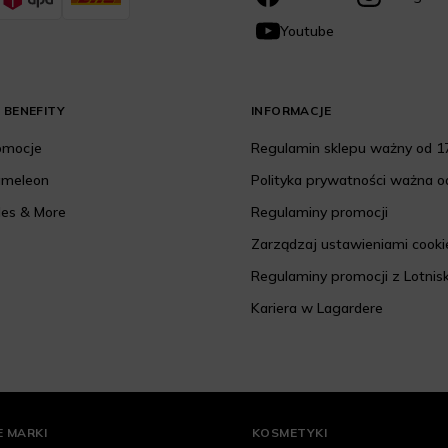
Youtube
 BENEFITY
INFORMACJE
romocje
Regulamin sklepu ważny od 17
ameleon
Polityka prywatności ważna od
les & More
Regulaminy promocji
Zarządzaj ustawieniami cooki
Regulaminy promocji z Lotnis
Kariera w Lagardere
 MARKI
KOSMETYKI