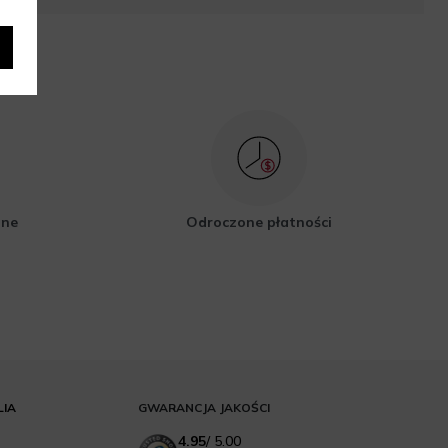
zne
Odroczone płatności
LIA
GWARANCJA JAKOŚCI
4.95
/
5.00