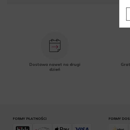
Dostawa nawet na drugi
Grat
dzień
FORMY PŁATNOŚCI
FORMY DO