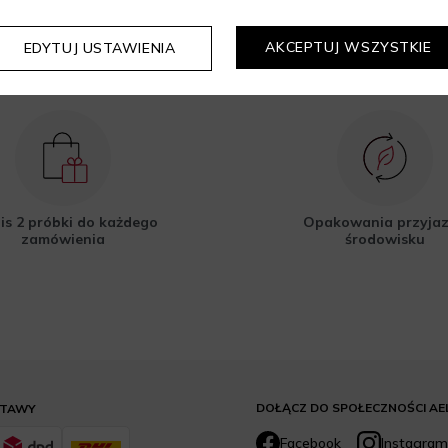
AKCEPTUJ WSZYSTKIE
EDYTUJ USTAWIENIA
is 2 próbki do każdego
Opakowania przyja
zamówienia
środowisku
DOŁĄCZ DO SPOŁECZNOŚCI AE
STAWY
Facebook
Instagram