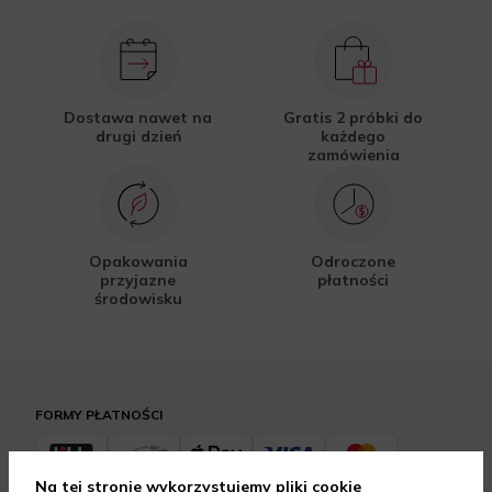
Dostawa nawet na
Gratis 2 próbki do
drugi dzień
każdego
zamówienia
Opakowania
Odroczone
przyjazne
płatności
środowisku
FORMY PŁATNOŚCI
Na tej stronie wykorzystujemy pliki cookie