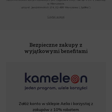
w Warszawie,
przy al. Jerozolimskich 174, 02-486 Warszawa („Spółka”)
Wyrażam zgodę na przesyłanie przez Administratora tj. Lagardere Duty Free Sp. z
Czytaj więcej
o.o. informacji handlowych, w tym newslettera, informacji o promocjach i
nowościach na podany przeze mnie adres poczty elektronicznej, zgodnie z ustawą
o świadczeniu usług drogą elektroniczną z dnia 18 lipca 2002 r. (tekst jedn.: Dz.
U. z 2020 r., poz. 344) Wszelkie informacje handlowe są całkowicie bezpłatne.
Powyższa zgoda jest dobrowolna i może zostać wycofana w dowolnym momencie.
Rabat nie łączy się z innymi promocjami. W celu skorzystania z rabatu, należy
wprowadzić kod podczas procesu składania zamówienia.
Bezpieczne zakupy z
wyjątkowymi benefitami
Załóż konto w sklepie Aelia i korzystaj z
zakupów z 10% rabatem.