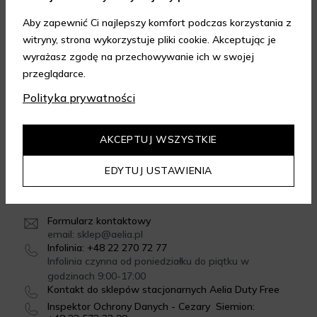
Aby zapewnić Ci najlepszy komfort podczas korzystania z
witryny, strona wykorzystuje pliki cookie. Akceptując je
FORMY DOSTAWY
wyrażasz zgodę na przechowywanie ich w swojej
przeglądarce.
Polityka prywatności
GWARANCJA JAKOŚCI
4.95
/
5.00
AKCEPTUJ WSZYSTKIE
Dowiedz się więcej
EDYTUJ USTAWIENIA
SKONTAKTUJ SIĘ Z NAMI
Formularz kontaktowy
email: sklep@aelia.pl
Infolinia: +48 22 270 72 77
Infolinia czynna od poniedziałku do piątku w
godzinach 9:00-17:00
Kontakt do sklepów stacjonarnych Aelia Duty Free
Inspektor Ochrony Danych - Cezary Siemion: