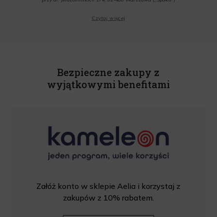
Wyrażam zgodę na przesyłanie przez Administratora tj. Lagardere Duty Free Sp. z
Czytaj więcej
o.o. informacji handlowych, w tym newslettera, informacji o promocjach i
nowościach na podany przeze mnie adres poczty elektronicznej, zgodnie z ustawą
o świadczeniu usług drogą elektroniczną z dnia 18 lipca 2002 r. (tekst jedn.: Dz.
U. z 2020 r., poz. 344) Wszelkie informacje handlowe są całkowicie bezpłatne.
Powyższa zgoda jest dobrowolna i może zostać wycofana w dowolnym momencie.
Rabat nie łączy się z innymi promocjami. W celu skorzystania z rabatu, należy
wprowadzić kod podczas procesu składania zamówienia.
Bezpieczne zakupy z
wyjątkowymi benefitami
Załóż konto w sklepie Aelia i korzystaj z
zakupów z 10% rabatem.