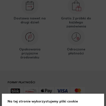
Dostawa nawet na
Gratis 2 próbki do
drugi dzień
każdego
zamówienia
Opakowania
Odroczone
przyjazne
płatności
środowisku
FORMY PŁATNOŚCI
Na tej stronie wykorzystujemy pliki cookie