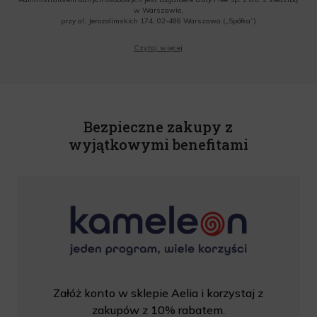
w Warszawie,
przy al. Jerozolimskich 174, 02-486 Warszawa („Spółka”)
Wyrażam zgodę na przesyłanie przez Administratora tj. Lagardere Duty Free Sp. z
Czytaj więcej
o.o. informacji handlowych, w tym newslettera, informacji o promocjach i
nowościach na podany przeze mnie adres poczty elektronicznej, zgodnie z ustawą
o świadczeniu usług drogą elektroniczną z dnia 18 lipca 2002 r. (tekst jedn.: Dz.
U. z 2020 r., poz. 344) Wszelkie informacje handlowe są całkowicie bezpłatne.
Powyższa zgoda jest dobrowolna i może zostać wycofana w dowolnym momencie.
Rabat nie łączy się z innymi promocjami. W celu skorzystania z rabatu, należy
wprowadzić kod podczas procesu składania zamówienia.
Bezpieczne zakupy z
wyjątkowymi benefitami
Załóż konto w sklepie Aelia i korzystaj z
zakupów z 10% rabatem.