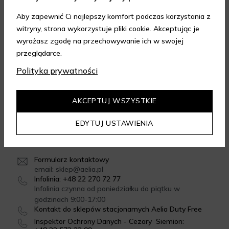
Aby zapewnić Ci najlepszy komfort podczas korzystania z
witryny, strona wykorzystuje pliki cookie. Akceptując je
FORMY DOSTAWY
wyrażasz zgodę na przechowywanie ich w swojej
przeglądarce.
Polityka prywatności
GWARANCJA JAKOŚCI
4.95
/
5.00
AKCEPTUJ WSZYSTKIE
Dowiedz się więcej
EDYTUJ USTAWIENIA
SKONTAKTUJ SIĘ Z NAMI
Formularz kontaktowy
email: sklep@aelia.pl
Infolinia: +48 22 270 72 77
Infolinia czynna od poniedziałku do piątku w
godzinach 9:00-17:00
Kontakt do sklepów stacjonarnych Aelia Duty Free
Inspektor Ochrony Danych - Cezary Siemion: