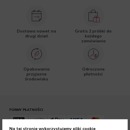
Dostawa nawet na
Gratis 2 próbki do
drugi dzień
każdego
zamówienia
Opakowania
Odroczone
przyjazne
płatności
środowisku
FORMY PŁATNOŚCI
Na tej stronie wykorzystujemy pliki cookie