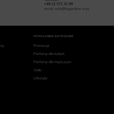
+48 22 572 32 99
email: iodo@lagardere-tr.pl
POPULARNE KATEGORIE
rzy
Promocje
Perfumy dla kobiet
Perfumy dla mężczyzn
Ciało
Lifestyle