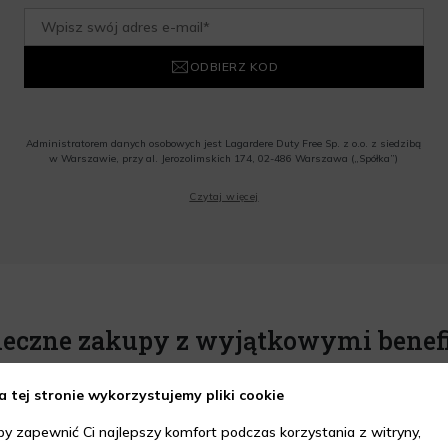
ODBIERZ KOD
Administratorem danych osobowych jest Lagardere Duty Free Sp. z o.o. z siedzibą
w Warszawie, przy al. Jerozolimskich 174, 02-486 Warszawa („Spółka”)
Wyrażam zgodę na przesyłanie przez Administratora tj. Lagardere Duty Free Sp. z
Czytaj więcej
o.o. informacji handlowych, w tym newslettera, informacji o promocjach i
nowościach na podany przeze mnie adres poczty elektronicznej, zgodnie z ustawą
o świadczeniu usług drogą elektroniczną z dnia 18 lipca 2002 r. (tekst jedn.: Dz.
U. z 2020 r., poz. 344) Wszelkie informacje handlowe są całkowicie bezpłatne.
Powyższa zgoda jest dobrowolna i może zostać wycofana w dowolnym momencie.
Rabat nie łączy się z innymi promocjami. W celu skorzystania z rabatu, należy
wprowadzić kod podczas procesu składania zamówienia.
ieczne zakupy z wyjątkowymi benef
a tej stronie wykorzystujemy pliki cookie
by zapewnić Ci najlepszy komfort podczas korzystania z witryny,