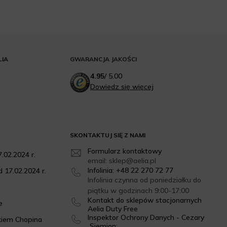
LIA
GWARANCJA JAKOŚCI
4.95
/
5.00
Dowiedz się więcej
SKONTAKTUJ SIĘ Z NAMI
Formularz kontaktowy
.02.2024 r.
email: sklep@aelia.pl
Infolinia: +48 22 270 72 77
 17.02.2024 r.
Infolinia czynna od poniedziałku do
piątku w godzinach 9:00-17:00
Kontakt do sklepów stacjonarnych
e
Aelia Duty Free
Inspektor Ochrony Danych - Cezary
kiem Chopina
Siemion: