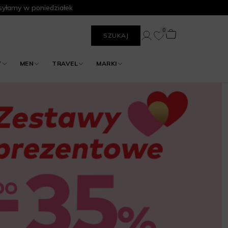
yłamy w poniedziałek
0
SZUKAJ
Y
MEN
TRAVEL
MARKI