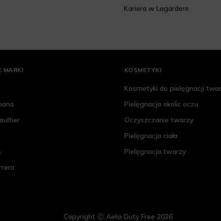
Kariera w Lagardere
 MARKI
KOSMETYKI
Kosmetyki do pielęgnacji twa
bana
Pielęgnacja okolic oczu
aultier
Oczyszczanie twarzy
Pielęgnacja ciała
s
Pielęgnacja twarzy
rrera
Copyright Ⓒ Aelia Duty Free 2026