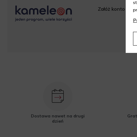
s
Załóż konto w skl
p
za
P
Dostawa nawet na drugi
Grat
dzień