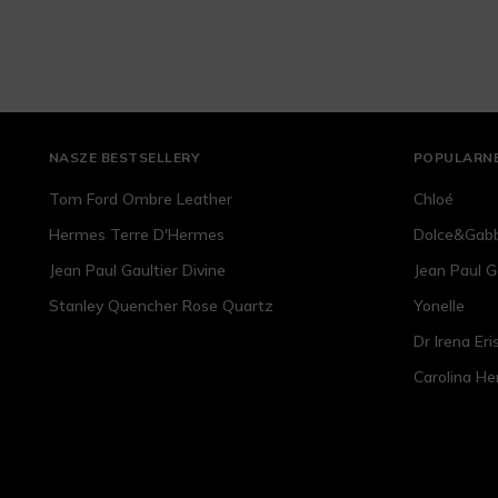
NASZE BESTSELLERY
POPULARNE
Tom Ford Ombre Leather
Chloé
Hermes Terre D'Hermes
Dolce&Gab
Jean Paul Gaultier Divine
Jean Paul G
Stanley Quencher Rose Quartz
Yonelle
Dr Irena Eri
Carolina He