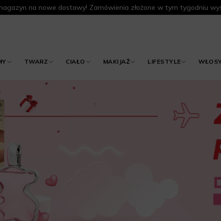
agazyn na nowe dostawy! Zamówienia złożone w tym tygodniu wys
MY
TWARZ
CIAŁO
MAKIJAŻ
LIFESTYLE
WŁOS