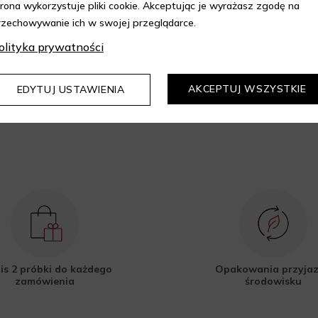
trona wykorzystuje pliki cookie. Akceptując je wyrażasz zgodę na
epie Aelia i korzystaj z
rzechowywanie ich w swojej przeglądarce.
kupów z 10% rabatem.
olityka prywatności
DOWIEDZ SIĘ WIĘCEJ
AKCEPTUJ WSZYSTKIE
EDYTUJ USTAWIENIA
is 2 próbki do każdego
Opakowania przyja
zamówienia
środowisku