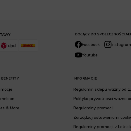
DOŁĄCZ DO SPOŁECZNOŚCI AE
STAWY
Facebook
Instagram
Youtube
 BENEFITY
INFORMACJE
romocje
Regulamin sklepu ważny od 17
ameleon
Polityka prywatności ważna od
les & More
Regulaminy promocji
Zarządzaj ustawieniami cooki
Regulaminy promocji z Lotnis