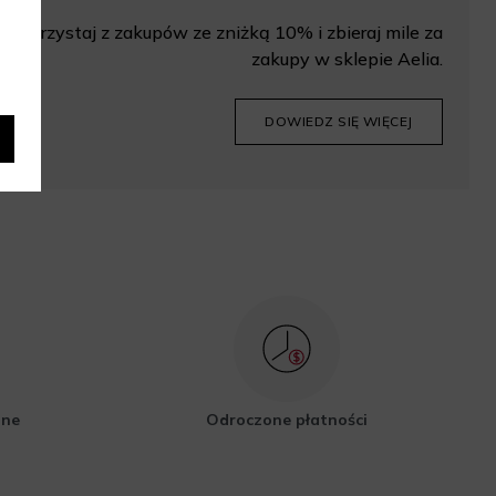
Korzystaj z zakupów ze zniżką 10% i zbieraj mile za
zakupy w sklepie Aelia.
DOWIEDZ SIĘ WIĘCEJ
zne
Odroczone płatności