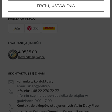
EDYTUJ USTAWIENIA
FORMY DOSTAWY
GWARANCJA JAKOŚCI
4.95
/
5.00
Dowiedz się więcej
SKONTAKTUJ SIĘ Z NAMI
Formularz kontaktowy
email: sklep@aelia.pl
Infolinia: +48 22 270 72 77
Infolinia czynna od poniedziałku do piątku w
godzinach 9:00-17:00
Kontakt do sklepów stacjonarnych Aelia Duty Free
Inspektor Ochrony Danych - Cezary Siemion: