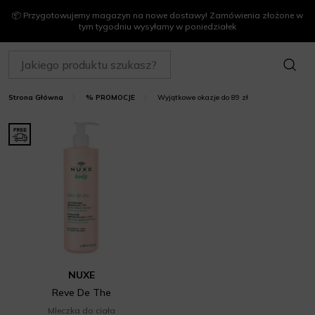
📦 Przygotowujemy magazyn na nowe dostawy! Zamówienia złożone w
tym tygodniu wysyłamy w poniedziałek
SZUKAJ
Wyjątkowe okazje do 89 zł
Strona Główna
% PROMOCJE
NUXE
Reve De The
Mleczka do ciała