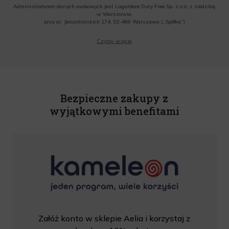
Administratorem danych osobowych jest Lagardere Duty Free Sp. z o.o. z siedzibą
w Warszawie,
przy al. Jerozolimskich 174, 02-486 Warszawa („Spółka”)
Wyrażam zgodę na przesyłanie przez Administratora tj. Lagardere Duty Free Sp. z
Czytaj więcej
o.o. informacji handlowych, w tym newslettera, informacji o promocjach i
nowościach na podany przeze mnie adres poczty elektronicznej, zgodnie z ustawą
o świadczeniu usług drogą elektroniczną z dnia 18 lipca 2002 r. (tekst jedn.: Dz.
U. z 2020 r., poz. 344) Wszelkie informacje handlowe są całkowicie bezpłatne.
Powyższa zgoda jest dobrowolna i może zostać wycofana w dowolnym momencie.
Rabat nie łączy się z innymi promocjami. W celu skorzystania z rabatu, należy
wprowadzić kod podczas procesu składania zamówienia.
Bezpieczne zakupy z
wyjątkowymi benefitami
Załóż konto w sklepie Aelia i korzystaj z