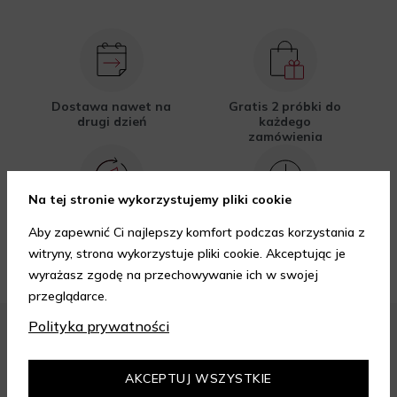
Dostawa nawet na
Gratis 2 próbki do
drugi dzień
każdego
zamówienia
Na tej stronie wykorzystujemy pliki cookie
Opakowania
Odroczone
Aby zapewnić Ci najlepszy komfort podczas korzystania z
przyjazne
płatności
środowisku
witryny, strona wykorzystuje pliki cookie. Akceptując je
wyrażasz zgodę na przechowywanie ich w swojej
przeglądarce.
Polityka prywatności
FORMY PŁATNOŚCI
AKCEPTUJ WSZYSTKIE