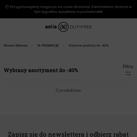
📦 Przygotowujemy magazyn na nowe dostawy! Zamówienia złożone w
tym tygodniu wysyłamy w poniedziałek
Wybrane produkty do -40%
Strona Główna
% PROMOCJE
Filtry
Wybrany asortyment do -40%
0 produktów
Zapisz się do newslettera i odbierz rabat