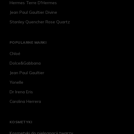
Hermes Terre D'Hermes
Jean Paul Gaultier Divine
Stanley Quencher Rose Quartz
POPULARNE MARKI
Chloé
Dolce&Gabbana
Jean Paul Gaultier
Yonelle
Dr Irena Eris
Carolina Herrera
KOSMETYKI
Kosmetyki do pielęgnacji twarzy