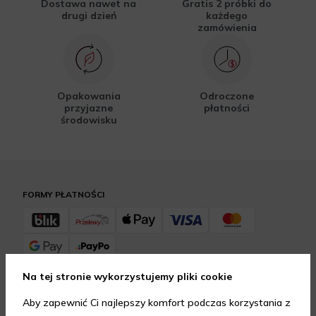
Dostawa nawet na
Gratis 2 próbki do
drugi dzień
każdego
zamówienia
Opakowania
Odroczone
przyjazne
płatności
środowisku
FORMY PŁATNOŚCI
Na tej stronie wykorzystujemy pliki cookie
FORMY DOSTAWY
Aby zapewnić Ci najlepszy komfort podczas korzystania z