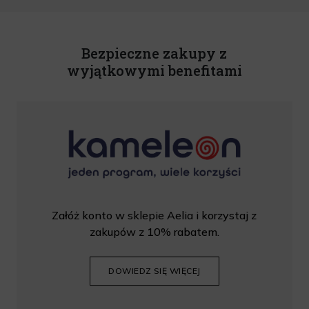
U. z 2020 r., poz. 344) Wszelkie informacje handlowe są całkowicie bezpłatne.
Powyższa zgoda jest dobrowolna i może zostać wycofana w dowolnym momencie.
Rabat nie łączy się z innymi promocjami. W celu skorzystania z rabatu, należy
wprowadzić kod podczas procesu składania zamówienia.
Bezpieczne zakupy z
wyjątkowymi benefitami
Załóż konto w sklepie Aelia i korzystaj z
zakupów z 10% rabatem.
DOWIEDZ SIĘ WIĘCEJ