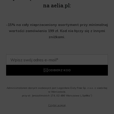
na aelia.pl:
-15% na cały nieprzeceniony asortyment przy minimalnej
wartości zamówienia 199 zł. Kod nie łączy się z innymi
zniżkami.
ODBIERZ KOD
Administratorem danych osobowych jest Lagardere Duty Free Sp. z o.o. z siedzibą
w Warszawie,
przy al. Jerozolimskich 174, 02-486 Warszawa („Spółka”)
Wyrażam zgodę na przesyłanie przez Administratora tj. Lagardere Duty Free Sp. z
Czytaj więcej
o.o. informacji handlowych, w tym newslettera, informacji o promocjach i
nowościach na podany przeze mnie adres poczty elektronicznej, zgodnie z ustawą
o świadczeniu usług drogą elektroniczną z dnia 18 lipca 2002 r. (tekst jedn.: Dz.