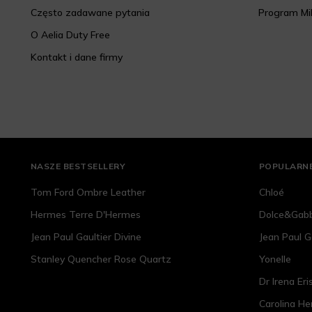
Często zadawane pytania
Program Mi
O Aelia Duty Free
Kontakt i dane firmy
NASZE BESTSELLERY
POPULARNE
Tom Ford Ombre Leather
Chloé
Hermes Terre D'Hermes
Dolce&Gab
Jean Paul Gaultier Divine
Jean Paul G
Stanley Quencher Rose Quartz
Yonelle
Dr Irena Eri
Carolina He