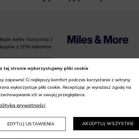
epie Aelia i korzystaj z
kupów z 10% rabatem.
DOWIEDZ SIĘ WIĘCEJ
a tej stronie wykorzystujemy pliki cookie
by zapewnić Ci najlepszy komfort podczas korzystania z witryny,
trona wykorzystuje pliki cookie. Akceptując je wyrażasz zgodę na
rzechowywanie ich w swojej przeglądarce.
olityka prywatności
AKCEPTUJ WSZYSTKIE
EDYTUJ USTAWIENIA