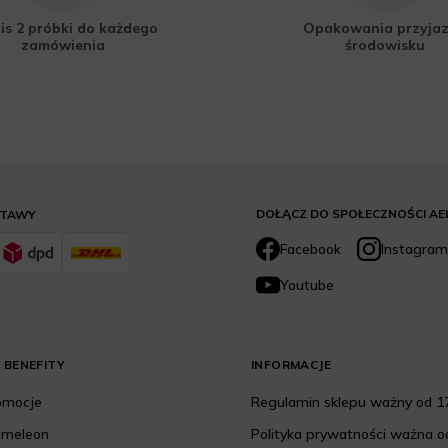
is 2 próbki do każdego
Opakowania przyja
zamówienia
środowisku
DOŁĄCZ DO SPOŁECZNOŚCI AE
STAWY
Facebook
Instagram
Youtube
 BENEFITY
INFORMACJE
romocje
Regulamin sklepu ważny od 17
ameleon
Polityka prywatności ważna od