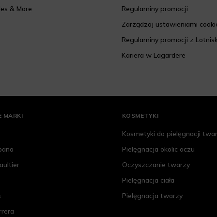
les & More
Regulaminy promocji
Zarządzaj ustawieniami cooki
Regulaminy promocji z Lotnis
Kariera w Lagardere
 MARKI
KOSMETYKI
Kosmetyki do pielęgnacji twa
bana
Pielęgnacja okolic oczu
aultier
Oczyszczanie twarzy
Pielęgnacja ciała
s
Pielęgnacja twarzy
rrera