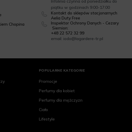
Infolinia czynna od poniedziałku do
piątku w godzinach 9:00-17:00
Kontakt do sklepów stacjonarnych
e
Aelia Duty Free
Inspektor Ochrony Danych - Cezary
kiem Chopina
Siemion:
+48 22 572 32 99
email: iodo@lagardere-tr.pl
POPULARNE KATEGORIE
rzy
Promocje
Perfumy dla kobiet
Perfumy dla mężczyzn
Ciało
Lifestyle