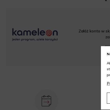
Załóż konto w skl
za
N
A
s
p
P