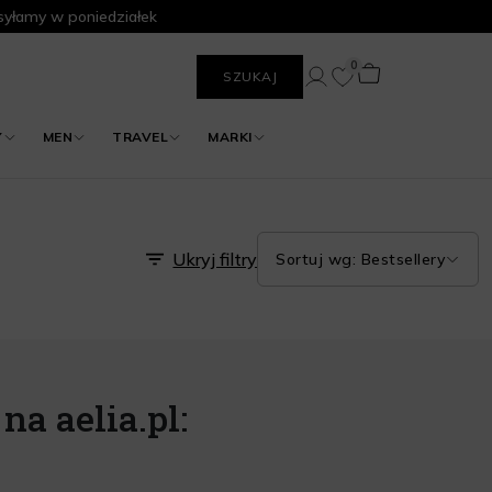
yłamy w poniedziałek
0
SZUKAJ
Y
MEN
TRAVEL
MARKI
Ukryj filtry
Sortuj wg: Bestsellery
na aelia.pl: