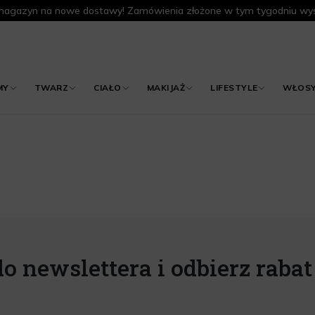
agazyn na nowe dostawy! Zamówienia złożone w tym tygodniu wys
MY
TWARZ
CIAŁO
MAKIJAŻ
LIFESTYLE
WŁOS
do newslettera i odbierz rabat 