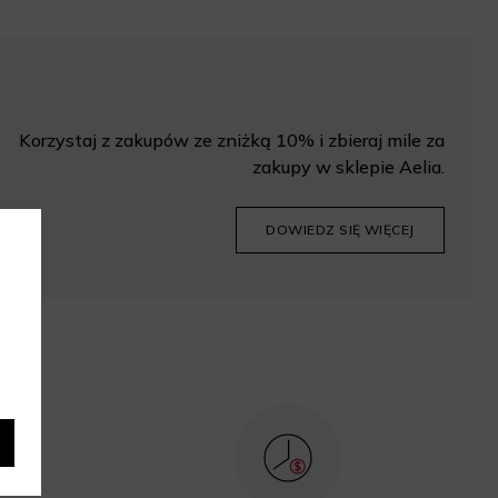
Korzystaj z zakupów ze zniżką 10% i zbieraj mile za
zakupy w sklepie Aelia.
DOWIEDZ SIĘ WIĘCEJ