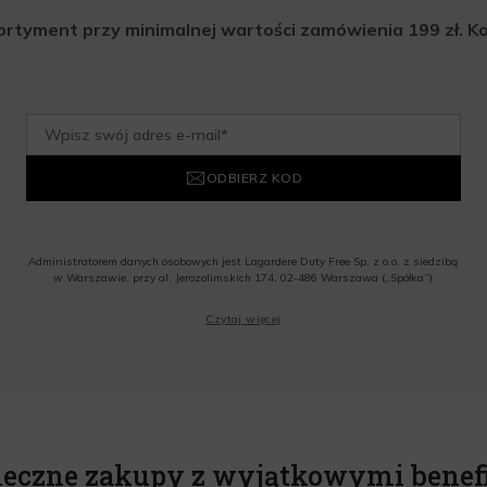
rtyment przy minimalnej wartości zamówienia 199 zł. Kod 
ODBIERZ KOD
Administratorem danych osobowych jest Lagardere Duty Free Sp. z o.o. z siedzibą
w Warszawie, przy al. Jerozolimskich 174, 02-486 Warszawa („Spółka”)
Wyrażam zgodę na przesyłanie przez Administratora tj. Lagardere Duty Free Sp. z
Czytaj więcej
o.o. informacji handlowych, w tym newslettera, informacji o promocjach i
nowościach na podany przeze mnie adres poczty elektronicznej, zgodnie z ustawą
o świadczeniu usług drogą elektroniczną z dnia 18 lipca 2002 r. (tekst jedn.: Dz.
U. z 2020 r., poz. 344) Wszelkie informacje handlowe są całkowicie bezpłatne.
Powyższa zgoda jest dobrowolna i może zostać wycofana w dowolnym momencie.
Rabat nie łączy się z innymi promocjami. W celu skorzystania z rabatu, należy
wprowadzić kod podczas procesu składania zamówienia.
ieczne zakupy z wyjątkowymi benef