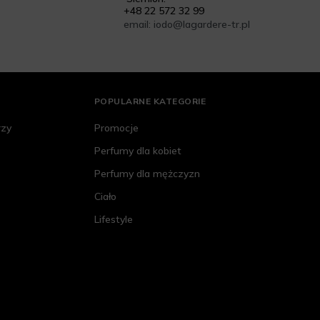
+48 22 572 32 99
email: iodo@lagardere-tr.pl
POPULARNE KATEGORIE
rzy
Promocje
Perfumy dla kobiet
Perfumy dla mężczyzn
Ciało
Lifestyle