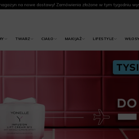
agazyn na nowe dostawy! Zamówienia złożone w tym tygodniu wys
MY
TWARZ
CIAŁO
MAKIJAŻ
LIFESTYLE
WŁOS