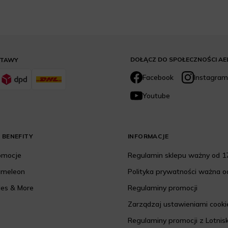
DOŁĄCZ DO SPOŁECZNOŚCI AE
STAWY
Facebook
Instagram
Youtube
 BENEFITY
INFORMACJE
romocje
Regulamin sklepu ważny od 17
ameleon
Polityka prywatności ważna od
les & More
Regulaminy promocji
Zarządzaj ustawieniami cooki
Regulaminy promocji z Lotnis