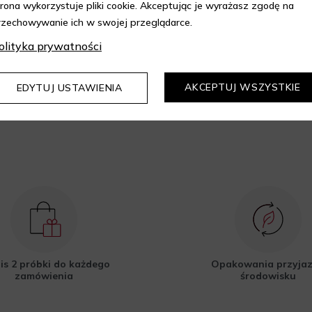
trona wykorzystuje pliki cookie. Akceptując je wyrażasz zgodę na
epie Aelia i korzystaj z
rzechowywanie ich w swojej przeglądarce.
kupów z 10% rabatem.
olityka prywatności
DOWIEDZ SIĘ WIĘCEJ
AKCEPTUJ WSZYSTKIE
EDYTUJ USTAWIENIA
is 2 próbki do każdego
Opakowania przyja
zamówienia
środowisku