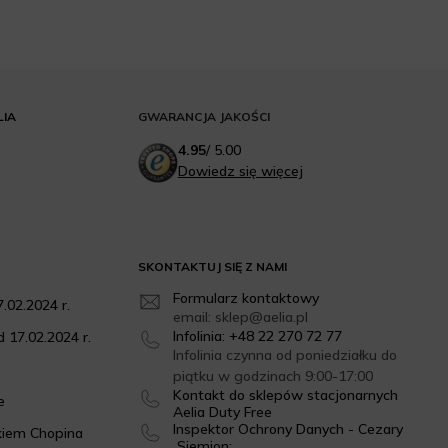
LIA
GWARANCJA JAKOŚCI
4.95
/
5.00
Dowiedz się więcej
SKONTAKTUJ SIĘ Z NAMI
Formularz kontaktowy
.02.2024 r.
email: sklep@aelia.pl
Infolinia: +48 22 270 72 77
 17.02.2024 r.
Infolinia czynna od poniedziałku do
piątku w godzinach 9:00-17:00
Kontakt do sklepów stacjonarnych
e
Aelia Duty Free
Inspektor Ochrony Danych - Cezary
kiem Chopina
Siemion: