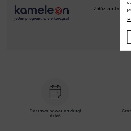
s
Załóż konto w skl
p
za
P
Dostawa nawet na drugi
Grat
dzień