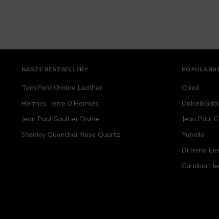
NASZE BESTSELLERY
POPULARNE
Tom Ford Ombre Leather
Chloé
Hermes Terre D'Hermes
Dolce&Gab
Jean Paul Gaultier Divine
Jean Paul G
Stanley Quencher Rose Quartz
Yonelle
Dr Irena Eri
Carolina He