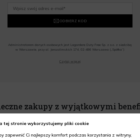
ODBIERZ KOD
Administratorem danych osobowych jest Lagardere Duty Free Sp. z o.o. z siedzibą
w Warszawie, przy al. Jerozolimskich 174, 02-486 Warszawa („Spółka”)
Wyrażam zgodę na przesyłanie przez Administratora tj. Lagardere Duty Free Sp. z
Czytaj więcej
o.o. informacji handlowych, w tym newslettera, informacji o promocjach i
nowościach na podany przeze mnie adres poczty elektronicznej, zgodnie z ustawą
o świadczeniu usług drogą elektroniczną z dnia 18 lipca 2002 r. (tekst jedn.: Dz.
U. z 2020 r., poz. 344) Wszelkie informacje handlowe są całkowicie bezpłatne.
Powyższa zgoda jest dobrowolna i może zostać wycofana w dowolnym momencie.
Rabat nie łączy się z innymi promocjami. W celu skorzystania z rabatu, należy
wprowadzić kod podczas procesu składania zamówienia.
ieczne zakupy z wyjątkowymi benef
a tej stronie wykorzystujemy pliki cookie
by zapewnić Ci najlepszy komfort podczas korzystania z witryny,