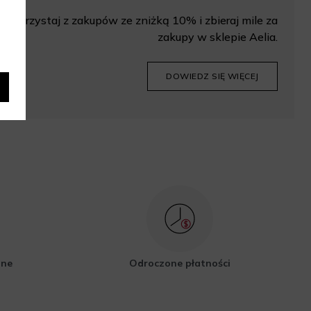
Korzystaj z zakupów ze zniżką 10% i zbieraj mile za
zakupy w sklepie Aelia.
DOWIEDZ SIĘ WIĘCEJ
zne
Odroczone płatności