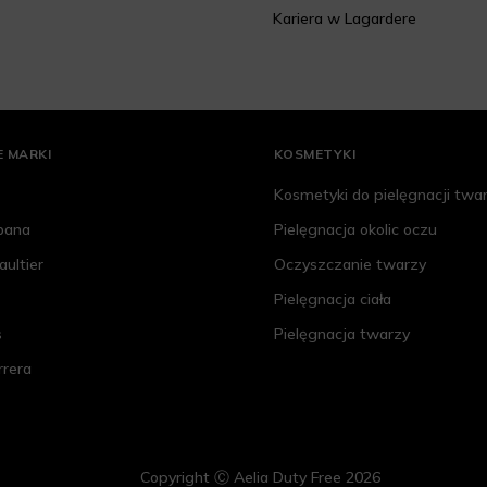
Kariera w Lagardere
 MARKI
KOSMETYKI
Kosmetyki do pielęgnacji twa
bana
Pielęgnacja okolic oczu
aultier
Oczyszczanie twarzy
Pielęgnacja ciała
s
Pielęgnacja twarzy
rrera
Copyright Ⓒ Aelia Duty Free 2026