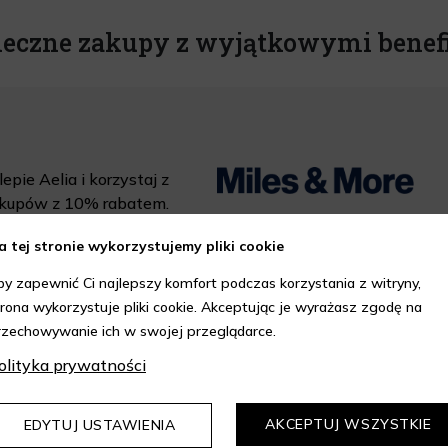
ieczne zakupy z wyjątkowymi benef
epie Aelia i korzystaj z
kupów z 10% rabatem.
a tej stronie wykorzystujemy pliki cookie
DOWIEDZ SIĘ WIĘCEJ
by zapewnić Ci najlepszy komfort podczas korzystania z witryny,
trona wykorzystuje pliki cookie. Akceptując je wyrażasz zgodę na
rzechowywanie ich w swojej przeglądarce.
olityka prywatności
AKCEPTUJ WSZYSTKIE
EDYTUJ USTAWIENIA