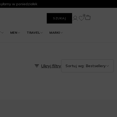
yłamy w poniedziałek
0
SZUKAJ
Y
MEN
TRAVEL
MARKI
Ukryj filtry
Sortuj wg: Bestsellery