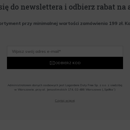
się do newslettera i odbierz rabat na a
rtyment przy minimalnej wartości zamówienia 199 zł. Kod 
ODBIERZ KOD
Administratorem danych osobowych jest Lagardere Duty Free Sp. z o.o. z siedzibą
w Warszawie, przy al. Jerozolimskich 174, 02-486 Warszawa („Spółka”)
Wyrażam zgodę na przesyłanie przez Administratora tj. Lagardere Duty Free Sp. z
Czytaj więcej
o.o. informacji handlowych, w tym newslettera, informacji o promocjach i
nowościach na podany przeze mnie adres poczty elektronicznej, zgodnie z ustawą
o świadczeniu usług drogą elektroniczną z dnia 18 lipca 2002 r. (tekst jedn.: Dz.
U. z 2020 r., poz. 344) Wszelkie informacje handlowe są całkowicie bezpłatne.
Powyższa zgoda jest dobrowolna i może zostać wycofana w dowolnym momencie.
Rabat nie łączy się z innymi promocjami. W celu skorzystania z rabatu, należy
wprowadzić kod podczas procesu składania zamówienia.