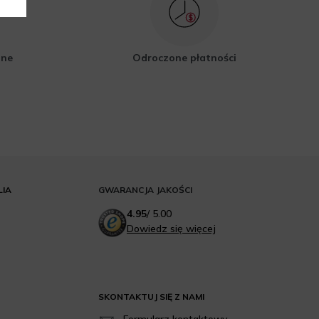
zne
Odroczone płatności
LIA
GWARANCJA JAKOŚCI
4.95
/
5.00
Dowiedz się więcej
SKONTAKTUJ SIĘ Z NAMI