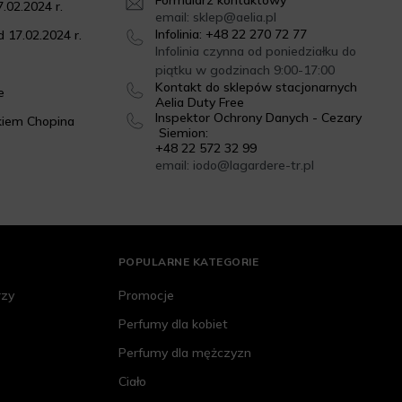
Formularz kontaktowy
.02.2024 r.
email: sklep@aelia.pl
Infolinia: +48 22 270 72 77
 17.02.2024 r.
Infolinia czynna od poniedziałku do
piątku w godzinach 9:00-17:00
Kontakt do sklepów stacjonarnych
e
Aelia Duty Free
Inspektor Ochrony Danych - Cezary
kiem Chopina
Siemion:
+48 22 572 32 99
email: iodo@lagardere-tr.pl
POPULARNE KATEGORIE
rzy
Promocje
Perfumy dla kobiet
Perfumy dla mężczyzn
Ciało