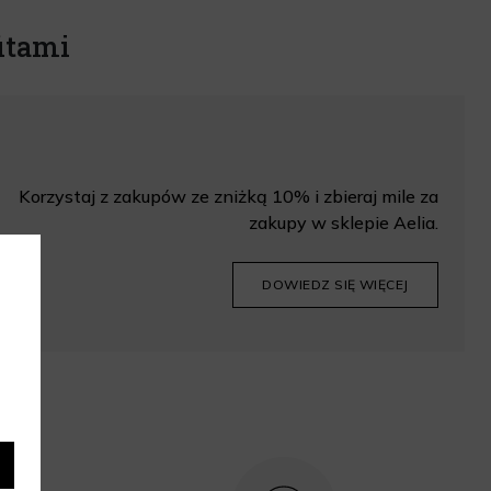
itami
Korzystaj z zakupów ze zniżką 10% i zbieraj mile za
zakupy w sklepie Aelia.
DOWIEDZ SIĘ WIĘCEJ