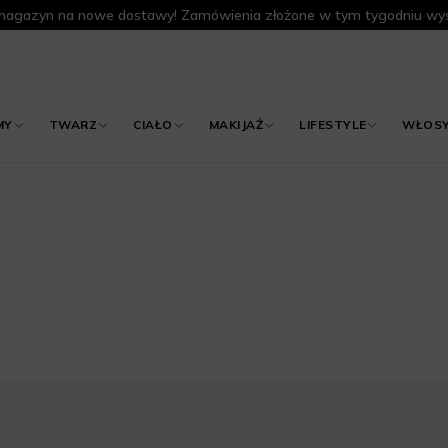
agazyn na nowe dostawy! Zamówienia złożone w tym tygodniu wys
MY
TWARZ
CIAŁO
MAKIJAŻ
LIFESTYLE
WŁOS