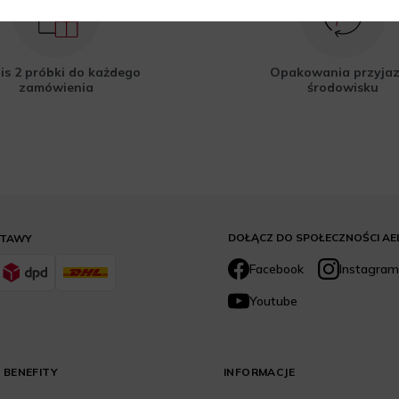
is 2 próbki do każdego
Opakowania przyja
zamówienia
środowisku
DOŁĄCZ DO SPOŁECZNOŚCI AE
STAWY
Facebook
Instagram
Youtube
 BENEFITY
INFORMACJE