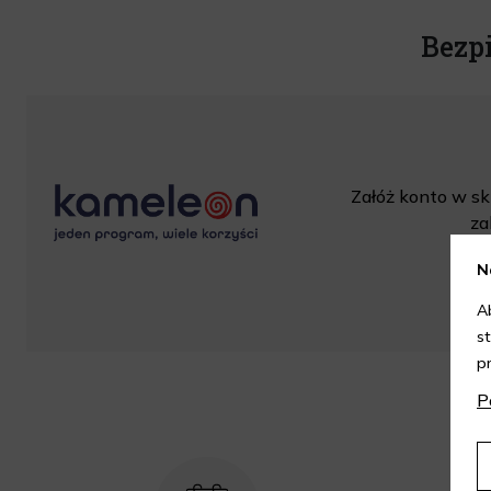
Bezp
Załóż konto w skl
za
N
A
s
p
P