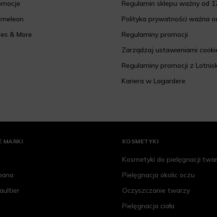
romocje
Regulamin sklepu ważny od 17
ameleon
Polityka prywatności ważna od
les & More
Regulaminy promocji
Zarządzaj ustawieniami cooki
Regulaminy promocji z Lotnis
Kariera w Lagardere
 MARKI
KOSMETYKI
Kosmetyki do pielęgnacji twa
bana
Pielęgnacja okolic oczu
aultier
Oczyszczanie twarzy
Pielęgnacja ciała