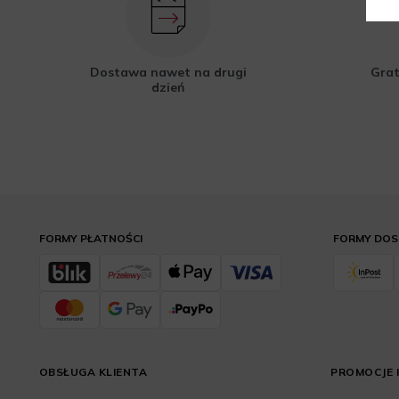
Dostawa nawet na drugi
Grat
dzień
FORMY PŁATNOŚCI
FORMY DO
OBSŁUGA KLIENTA
PROMOCJE I