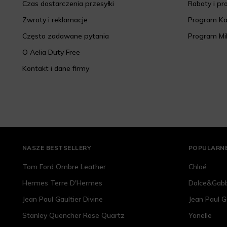
Czas dostarczenia przesyłki
Rabaty i p
Zwroty i reklamacje
Program K
Często zadawane pytania
Program Mi
O Aelia Duty Free
Kontakt i dane firmy
NASZE BESTSELLERY
POPULARNE
Tom Ford Ombre Leather
Chloé
Hermes Terre D'Hermes
Dolce&Gab
Jean Paul Gaultier Divine
Jean Paul G
Stanley Quencher Rose Quartz
Yonelle