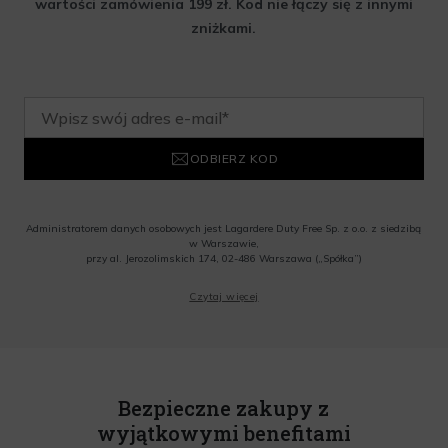
wartości zamówienia 199 zł. Kod nie łączy się z innymi
zniżkami.
ODBIERZ KOD
Administratorem danych osobowych jest Lagardere Duty Free Sp. z o.o. z siedzibą
w Warszawie,
przy al. Jerozolimskich 174, 02-486 Warszawa („Spółka”)
Wyrażam zgodę na przesyłanie przez Administratora tj. Lagardere Duty Free Sp. z
Czytaj więcej
o.o. informacji handlowych, w tym newslettera, informacji o promocjach i
nowościach na podany przeze mnie adres poczty elektronicznej, zgodnie z ustawą
o świadczeniu usług drogą elektroniczną z dnia 18 lipca 2002 r. (tekst jedn.: Dz.
U. z 2020 r., poz. 344) Wszelkie informacje handlowe są całkowicie bezpłatne.
Powyższa zgoda jest dobrowolna i może zostać wycofana w dowolnym momencie.
Rabat nie łączy się z innymi promocjami. W celu skorzystania z rabatu, należy
wprowadzić kod podczas procesu składania zamówienia.
Bezpieczne zakupy z
wyjątkowymi benefitami