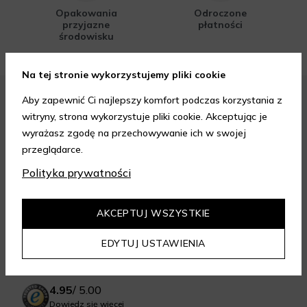
Opakowania
Odroczone
przyjazne
płatności
środowisku
Na tej stronie wykorzystujemy pliki cookie
Aby zapewnić Ci najlepszy komfort podczas korzystania z
FORMY PŁATNOŚCI
witryny, strona wykorzystuje pliki cookie. Akceptując je
wyrażasz zgodę na przechowywanie ich w swojej
przeglądarce.
Polityka prywatności
FORMY DOSTAWY
AKCEPTUJ WSZYSTKIE
EDYTUJ USTAWIENIA
GWARANCJA JAKOŚCI
4.95
/
5.00
Dowiedz się więcej