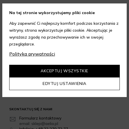
FORMY PŁATNOŚCI
Na tej stronie wykorzystujemy pliki cookie
Aby zapewnić Ci najlepszy komfort podczas korzystania z
witryny, strona wykorzystuje pliki cookie. Akceptując je
wyrażasz zgodę na przechowywanie ich w swojej
przeglądarce.
FORMY DOSTAWY
Polityka prywatności
AKCEPTUJ WSZYSTKIE
GWARANCJA JAKOŚCI
EDYTUJ USTAWIENIA
4.95
/
5.00
Dowiedz się więcej
SKONTAKTUJ SIĘ Z NAMI
Formularz kontaktowy
email: sklep@aelia.pl