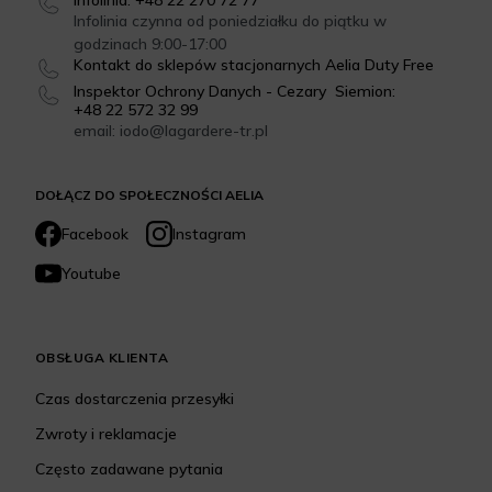
Infolinia: +48 22 270 72 77
Infolinia czynna od poniedziałku do piątku w
godzinach 9:00-17:00
Kontakt do sklepów stacjonarnych Aelia Duty Free
Inspektor Ochrony Danych - Cezary Siemion:
+48 22 572 32 99
email: iodo@lagardere-tr.pl
DOŁĄCZ DO SPOŁECZNOŚCI AELIA
Facebook
Instagram
Youtube
OBSŁUGA KLIENTA
Czas dostarczenia przesyłki
Zwroty i reklamacje
Często zadawane pytania