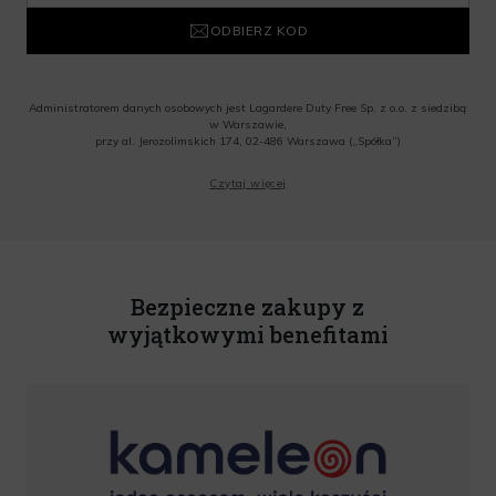
ODBIERZ KOD
Administratorem danych osobowych jest Lagardere Duty Free Sp. z o.o. z siedzibą
w Warszawie,
przy al. Jerozolimskich 174, 02-486 Warszawa („Spółka”)
Wyrażam zgodę na przesyłanie przez Administratora tj. Lagardere Duty Free Sp. z
Czytaj więcej
o.o. informacji handlowych, w tym newslettera, informacji o promocjach i
nowościach na podany przeze mnie adres poczty elektronicznej, zgodnie z ustawą
o świadczeniu usług drogą elektroniczną z dnia 18 lipca 2002 r. (tekst jedn.: Dz.
U. z 2020 r., poz. 344) Wszelkie informacje handlowe są całkowicie bezpłatne.
Powyższa zgoda jest dobrowolna i może zostać wycofana w dowolnym momencie.
Rabat nie łączy się z innymi promocjami. W celu skorzystania z rabatu, należy
wprowadzić kod podczas procesu składania zamówienia.
Bezpieczne zakupy z
wyjątkowymi benefitami