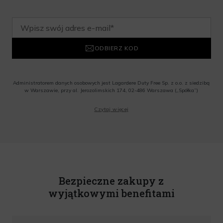
ODBIERZ KOD
Administratorem danych osobowych jest Lagardere Duty Free Sp. z o.o. z siedzibą
w Warszawie, przy al. Jerozolimskich 174, 02-486 Warszawa („Spółka”)
Wyrażam zgodę na przesyłanie przez Administratora tj. Lagardere Duty Free Sp. z
Czytaj więcej
o.o. informacji handlowych, w tym newslettera, informacji o promocjach i
nowościach na podany przeze mnie adres poczty elektronicznej, zgodnie z ustawą
o świadczeniu usług drogą elektroniczną z dnia 18 lipca 2002 r. (tekst jedn.: Dz.
U. z 2020 r., poz. 344) Wszelkie informacje handlowe są całkowicie bezpłatne.
Powyższa zgoda jest dobrowolna i może zostać wycofana w dowolnym momencie.
Rabat nie łączy się z innymi promocjami. W celu skorzystania z rabatu, należy
wprowadzić kod podczas procesu składania zamówienia.
Bezpieczne zakupy z
wyjątkowymi benefitami