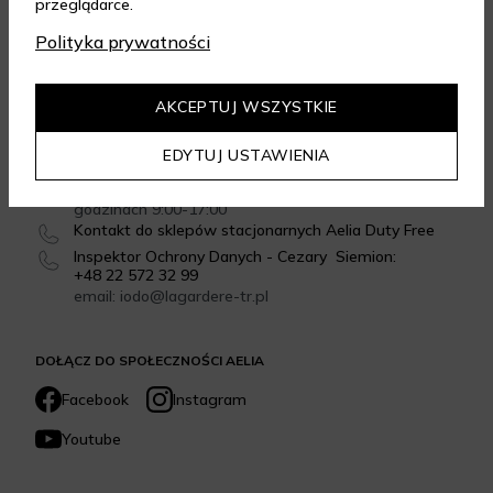
przeglądarce.
Dowiedz się więcej
Polityka prywatności
SKONTAKTUJ SIĘ Z NAMI
AKCEPTUJ WSZYSTKIE
Formularz kontaktowy
email: sklep@aelia.pl
EDYTUJ USTAWIENIA
Infolinia: +48 22 270 72 77
Infolinia czynna od poniedziałku do piątku w
godzinach 9:00-17:00
Kontakt do sklepów stacjonarnych Aelia Duty Free
Inspektor Ochrony Danych - Cezary Siemion:
+48 22 572 32 99
email: iodo@lagardere-tr.pl
DOŁĄCZ DO SPOŁECZNOŚCI AELIA
Facebook
Instagram
Youtube