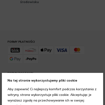
środowisku
FORMY PŁATNOŚCI
FORMY DOSTAWY
Na tej stronie wykorzystujemy pliki cookie
Aby zapewnić Ci najlepszy komfort podczas korzystania z
witryny, strona wykorzystuje pliki cookie. Akceptując je
GWARANCJA JAKOŚCI
wyrażasz zgodę na przechowywanie ich w swojej
4.95
/
5.00