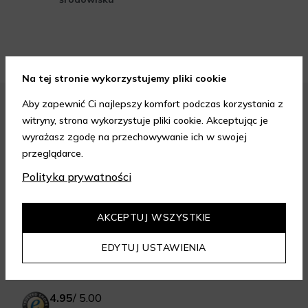
Na tej stronie wykorzystujemy pliki cookie
Aby zapewnić Ci najlepszy komfort podczas korzystania z
FORMY PŁATNOŚCI
witryny, strona wykorzystuje pliki cookie. Akceptując je
wyrażasz zgodę na przechowywanie ich w swojej
przeglądarce.
Polityka prywatności
FORMY DOSTAWY
AKCEPTUJ WSZYSTKIE
EDYTUJ USTAWIENIA
GWARANCJA JAKOŚCI
4.95
/
5.00