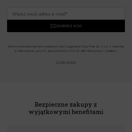
ODBIERZ KOD
Administratorem danych osobowych jest Lagardere Duty Free Sp. z o.o. z siedzibą
w Warszawie, przy al. Jerozolimskich 174, 02-486 Warszawa („Spółka”)
Wyrażam zgodę na przesyłanie przez Administratora tj. Lagardere Duty Free Sp. z
Czytaj więcej
o.o. informacji handlowych, w tym newslettera, informacji o promocjach i
nowościach na podany przeze mnie adres poczty elektronicznej, zgodnie z ustawą
o świadczeniu usług drogą elektroniczną z dnia 18 lipca 2002 r. (tekst jedn.: Dz.
U. z 2020 r., poz. 344) Wszelkie informacje handlowe są całkowicie bezpłatne.
Powyższa zgoda jest dobrowolna i może zostać wycofana w dowolnym momencie.
Rabat nie łączy się z innymi promocjami. W celu skorzystania z rabatu, należy
wprowadzić kod podczas procesu składania zamówienia.
Bezpieczne zakupy z
wyjątkowymi benefitami