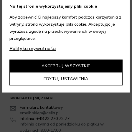
Na tej stronie wykorzystujemy pliki cookie
Aby zapewnić Ci najlepszy komfort podczas korzystania z
witryny, strona wykorzystuje pliki cookie. Akceptując je
wyrażasz zgodę na przechowywanie ich w swojej
FORMY DOSTAWY
przeglądarce.
Polityka prywatności
GWARANCJA JAKOŚCI
AKCEPTUJ WSZYSTKIE
4.95
/
5.00
EDYTUJ USTAWIENIA
Dowiedz się więcej
SKONTAKTUJ SIĘ Z NAMI
Formularz kontaktowy
email: sklep@aelia.pl
Infolinia: +48 22 270 72 77
Infolinia czynna od poniedziałku do piątku w
godzinach 9:00-17:00