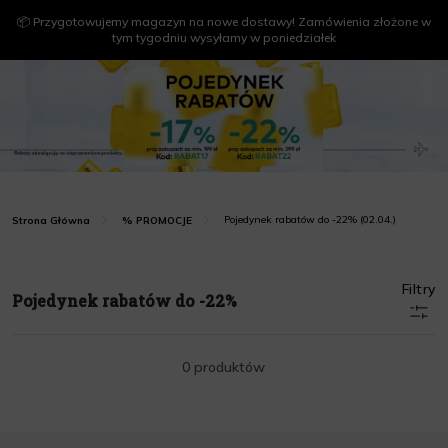
📦 Przygotowujemy magazyn na nowe dostawy! Zamówienia złożone w
tym tygodniu wysyłamy w poniedziałek
Pojedynek rabatów do -22% (02.04.)
Strona Główna
% PROMOCJE
Filtry
Pojedynek rabatów do -22%
0 produktów