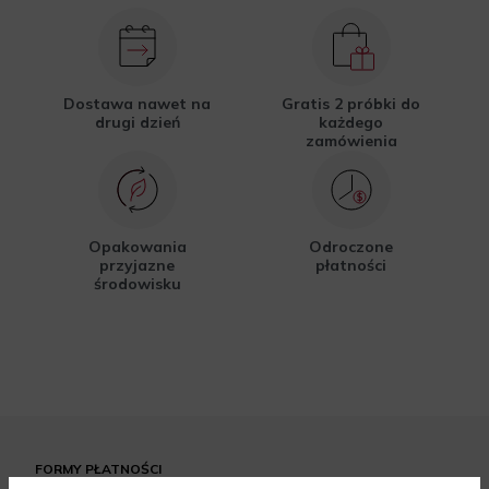
Dostawa nawet na
Gratis 2 próbki do
drugi dzień
każdego
zamówienia
Opakowania
Odroczone
przyjazne
płatności
środowisku
FORMY PŁATNOŚCI