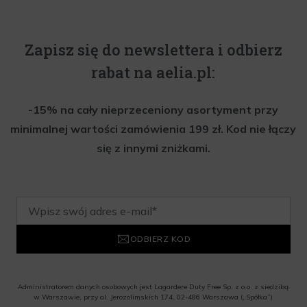
Zapisz się do newslettera i odbierz
rabat na aelia.pl:
-15% na cały nieprzeceniony asortyment przy
minimalnej wartości zamówienia 199 zł. Kod nie łączy
się z innymi zniżkami.
ODBIERZ KOD
Administratorem danych osobowych jest Lagardere Duty Free Sp. z o.o. z siedzibą
w Warszawie, przy al. Jerozolimskich 174, 02-486 Warszawa („Spółka”)