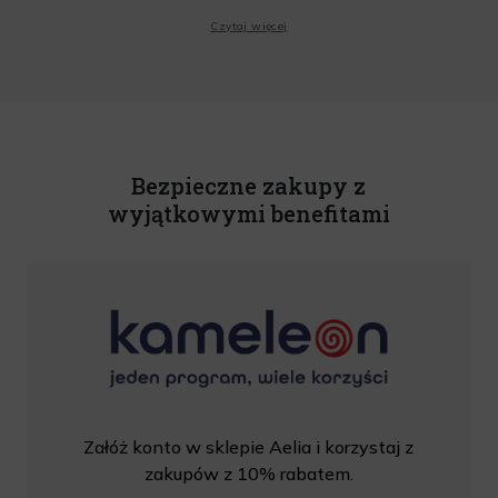
Wyrażam zgodę na przesyłanie przez Administratora tj. Lagardere Duty Free Sp. z
Czytaj więcej
o.o. informacji handlowych, w tym newslettera, informacji o promocjach i
nowościach na podany przeze mnie adres poczty elektronicznej, zgodnie z ustawą
o świadczeniu usług drogą elektroniczną z dnia 18 lipca 2002 r. (tekst jedn.: Dz.
U. z 2020 r., poz. 344) Wszelkie informacje handlowe są całkowicie bezpłatne.
Powyższa zgoda jest dobrowolna i może zostać wycofana w dowolnym momencie.
Rabat nie łączy się z innymi promocjami. W celu skorzystania z rabatu, należy
wprowadzić kod podczas procesu składania zamówienia.
Bezpieczne zakupy z
wyjątkowymi benefitami
Załóż konto w sklepie Aelia i korzystaj z
zakupów z 10% rabatem.