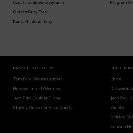
Często zadawane pytania
Program Mi
O Aelia Duty Free
Kontakt i dane firmy
NASZE BESTSELLERY
POPULARNE
Tom Ford Ombre Leather
Chloé
Hermes Terre D'Hermes
Dolce&Gab
Jean Paul Gaultier Divine
Jean Paul G
Stanley Quencher Rose Quartz
Yonelle
Dr Irena Eri
Carolina He