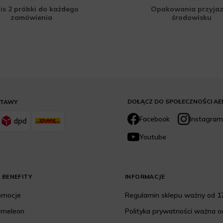
is 2 próbki do każdego
Opakowania przyja
zamówienia
środowisku
DOŁĄCZ DO SPOŁECZNOŚCI AE
STAWY
Facebook
Instagram
Youtube
 BENEFITY
INFORMACJE
romocje
Regulamin sklepu ważny od 17
ameleon
Polityka prywatności ważna od