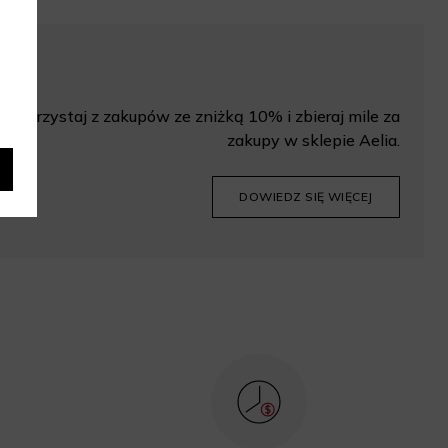
Korzystaj z zakupów ze zniżką 10% i zbieraj mile za
zakupy w sklepie Aelia.
DOWIEDZ SIĘ WIĘCEJ