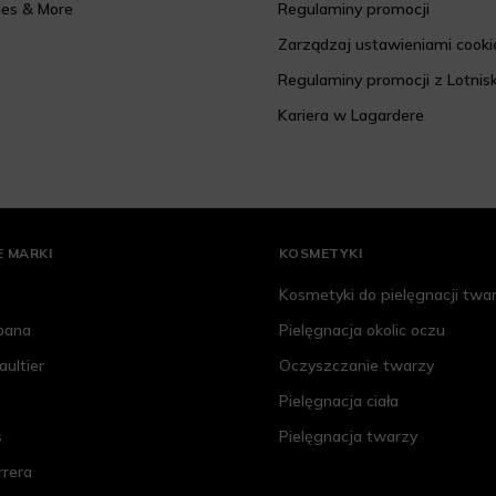
les & More
Regulaminy promocji
Zarządzaj ustawieniami cooki
Regulaminy promocji z Lotnis
Kariera w Lagardere
 MARKI
KOSMETYKI
Kosmetyki do pielęgnacji twa
bana
Pielęgnacja okolic oczu
aultier
Oczyszczanie twarzy
Pielęgnacja ciała
s
Pielęgnacja twarzy
rrera