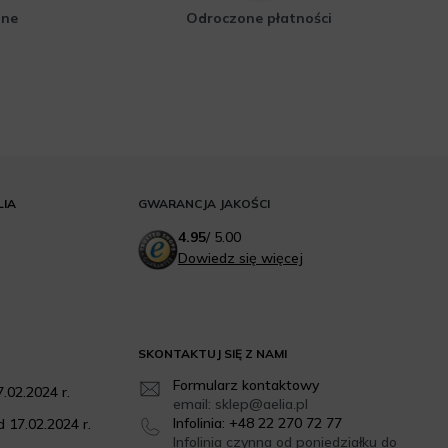
zne
Odroczone płatności
LIA
GWARANCJA JAKOŚCI
4.95
/
5.00
Dowiedz się więcej
SKONTAKTUJ SIĘ Z NAMI
Formularz kontaktowy
.02.2024 r.
email: sklep@aelia.pl
Infolinia: +48 22 270 72 77
 17.02.2024 r.
Infolinia czynna od poniedziałku do