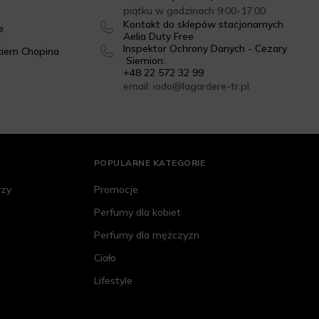
piątku w godzinach 9:00-17:00
Kontakt do sklepów stacjonarnych
e
Aelia Duty Free
Inspektor Ochrony Danych - Cezary
kiem Chopina
Siemion:
+48 22 572 32 99
email: iodo@lagardere-tr.pl
POPULARNE KATEGORIE
rzy
Promocje
Perfumy dla kobiet
Perfumy dla mężczyzn
Ciało
Lifestyle