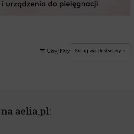
Ukryj filtry
Sortuj wg: Bestsellery
na aelia.pl: