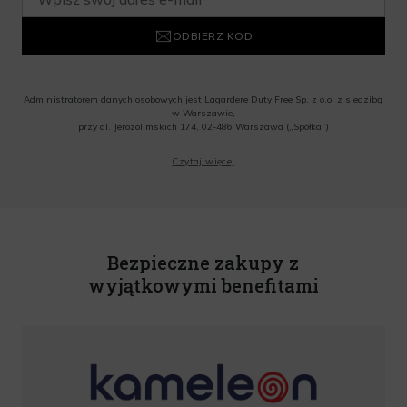
ODBIERZ KOD
Administratorem danych osobowych jest Lagardere Duty Free Sp. z o.o. z siedzibą
w Warszawie,
przy al. Jerozolimskich 174, 02-486 Warszawa („Spółka”)
Wyrażam zgodę na przesyłanie przez Administratora tj. Lagardere Duty Free Sp. z
Czytaj więcej
o.o. informacji handlowych, w tym newslettera, informacji o promocjach i
nowościach na podany przeze mnie adres poczty elektronicznej, zgodnie z ustawą
o świadczeniu usług drogą elektroniczną z dnia 18 lipca 2002 r. (tekst jedn.: Dz.
U. z 2020 r., poz. 344) Wszelkie informacje handlowe są całkowicie bezpłatne.
Powyższa zgoda jest dobrowolna i może zostać wycofana w dowolnym momencie.
Rabat nie łączy się z innymi promocjami. W celu skorzystania z rabatu, należy
wprowadzić kod podczas procesu składania zamówienia.
Bezpieczne zakupy z
wyjątkowymi benefitami