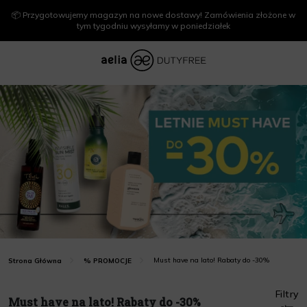
📦 Przygotowujemy magazyn na nowe dostawy! Zamówienia złożone w
tym tygodniu wysyłamy w poniedziałek
Must have na lato! Rabaty do -30%
Strona Główna
% PROMOCJE
Filtry
Must have na lato! Rabaty do -30%