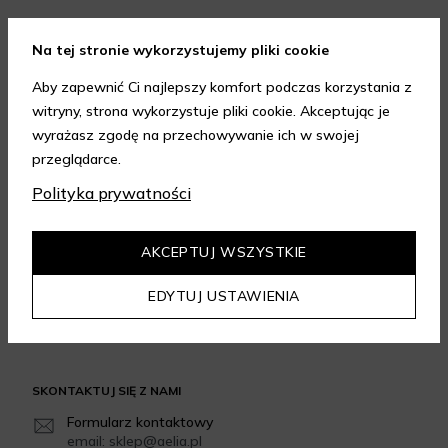
FORMY PŁATNOŚCI
Na tej stronie wykorzystujemy pliki cookie
Aby zapewnić Ci najlepszy komfort podczas korzystania z
witryny, strona wykorzystuje pliki cookie. Akceptując je
wyrażasz zgodę na przechowywanie ich w swojej
przeglądarce.
FORMY DOSTAWY
Polityka prywatności
AKCEPTUJ WSZYSTKIE
GWARANCJA JAKOŚCI
EDYTUJ USTAWIENIA
4.95
/
5.00
Dowiedz się więcej
SKONTAKTUJ SIĘ Z NAMI
Formularz kontaktowy
email: sklep@aelia.pl