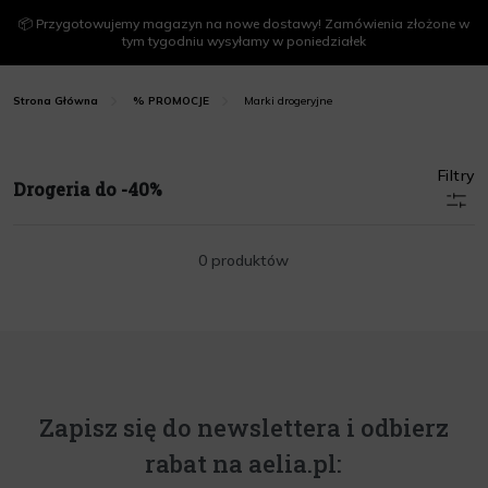
📦 Przygotowujemy magazyn na nowe dostawy! Zamówienia złożone w
tym tygodniu wysyłamy w poniedziałek
Marki drogeryjne
Strona Główna
% PROMOCJE
Filtry
Drogeria do -40%
0 produktów
Zapisz się do newslettera i odbierz
rabat na aelia.pl: