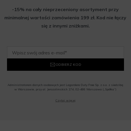
-15% na cały nieprzeceniony asortyment przy
minimalnej wartości zamówienia 199 zł. Kod nie łączy
się z innymi zniżkami.
ODBIERZ KOD
Administratorem danych osobowych jest Lagardere Duty Free Sp. z o.o. z siedzibą
w Warszawie, przy al. Jerozolimskich 174, 02-486 Warszawa („Spółka”)
Wyrażam zgodę na przesyłanie przez Administratora tj. Lagardere Duty Free Sp. z
Czytaj więcej
o.o. informacji handlowych, w tym newslettera, informacji o promocjach i
nowościach na podany przeze mnie adres poczty elektronicznej, zgodnie z ustawą
o świadczeniu usług drogą elektroniczną z dnia 18 lipca 2002 r. (tekst jedn.: Dz.
U. z 2020 r., poz. 344) Wszelkie informacje handlowe są całkowicie bezpłatne.
Powyższa zgoda jest dobrowolna i może zostać wycofana w dowolnym momencie.
Rabat nie łączy się z innymi promocjami. W celu skorzystania z rabatu, należy
wprowadzić kod podczas procesu składania zamówienia.