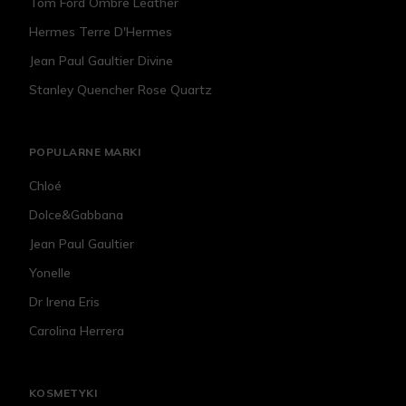
Tom Ford Ombre Leather
Hermes Terre D'Hermes
Jean Paul Gaultier Divine
Stanley Quencher Rose Quartz
POPULARNE MARKI
Chloé
Dolce&Gabbana
Jean Paul Gaultier
Yonelle
Dr Irena Eris
Carolina Herrera
KOSMETYKI