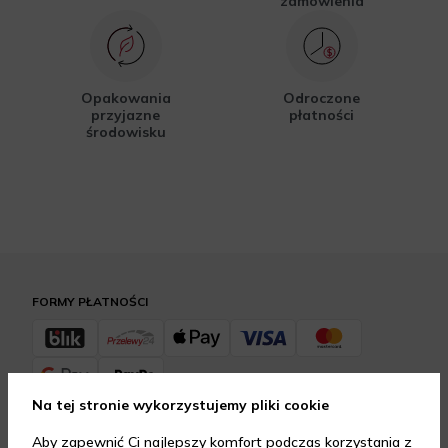
zamówienia
Opakowania
Odroczone
przyjazne
płatności
środowisku
FORMY PŁATNOŚCI
Na tej stronie wykorzystujemy pliki cookie
FORMY DOSTAWY
Aby zapewnić Ci najlepszy komfort podczas korzystania z