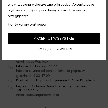
witryny, strona wykorzystuje pliki cookie. Akceptując je
wyrażasz zgodę na przechowywanie ich w swojej
przeglądarce.
GWARANCJA JAKOŚCI
Polityka prywatności
4.95
/
5.00
Dowiedz się więcej
AKCEPTUJ WSZYSTKIE
EDYTUJ USTAWIENIA
SKONTAKTUJ SIĘ Z NAMI
Formularz kontaktowy
email: sklep@aelia.pl
Infolinia: +48 22 270 72 77
Infolinia czynna od poniedziałku do piątku w
godzinach 9:00-17:00
Kontakt do sklepów stacjonarnych Aelia Duty Free
Inspektor Ochrony Danych - Cezary Siemion:
+48 22 572 32 99
email: iodo@lagardere-tr.pl