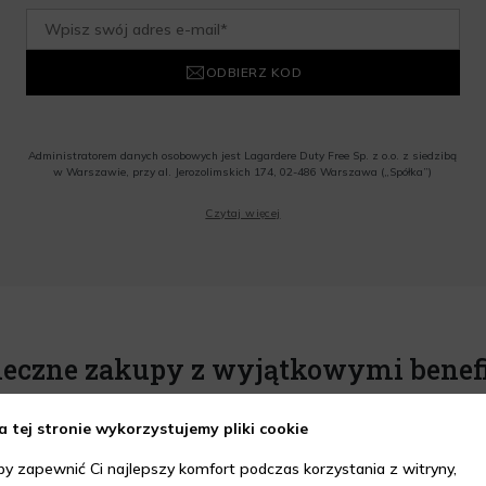
ODBIERZ KOD
Administratorem danych osobowych jest Lagardere Duty Free Sp. z o.o. z siedzibą
w Warszawie, przy al. Jerozolimskich 174, 02-486 Warszawa („Spółka”)
Wyrażam zgodę na przesyłanie przez Administratora tj. Lagardere Duty Free Sp. z
Czytaj więcej
o.o. informacji handlowych, w tym newslettera, informacji o promocjach i
nowościach na podany przeze mnie adres poczty elektronicznej, zgodnie z ustawą
o świadczeniu usług drogą elektroniczną z dnia 18 lipca 2002 r. (tekst jedn.: Dz.
U. z 2020 r., poz. 344) Wszelkie informacje handlowe są całkowicie bezpłatne.
Powyższa zgoda jest dobrowolna i może zostać wycofana w dowolnym momencie.
Rabat nie łączy się z innymi promocjami. W celu skorzystania z rabatu, należy
wprowadzić kod podczas procesu składania zamówienia.
ieczne zakupy z wyjątkowymi benef
a tej stronie wykorzystujemy pliki cookie
by zapewnić Ci najlepszy komfort podczas korzystania z witryny,