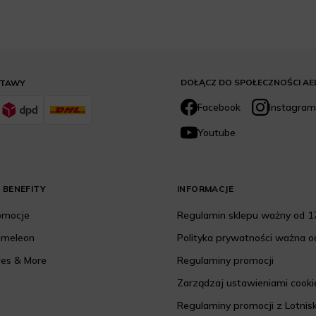
DOŁĄCZ DO SPOŁECZNOŚCI AE
STAWY
Facebook
Instagram
Youtube
 BENEFITY
INFORMACJE
romocje
Regulamin sklepu ważny od 17
ameleon
Polityka prywatności ważna od
les & More
Regulaminy promocji
Zarządzaj ustawieniami cooki
Regulaminy promocji z Lotnis