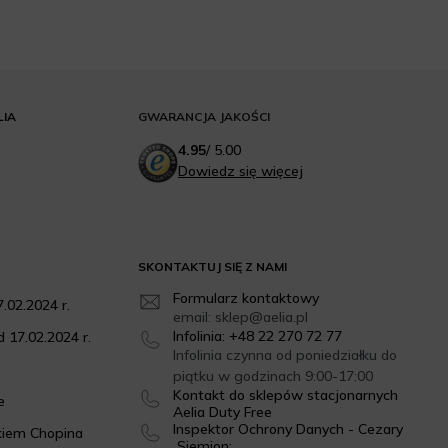
LIA
GWARANCJA JAKOŚCI
4.95
/
5.00
Dowiedz się więcej
SKONTAKTUJ SIĘ Z NAMI
Formularz kontaktowy
.02.2024 r.
email: sklep@aelia.pl
Infolinia: +48 22 270 72 77
 17.02.2024 r.
Infolinia czynna od poniedziałku do
piątku w godzinach 9:00-17:00
Kontakt do sklepów stacjonarnych
e
Aelia Duty Free
Inspektor Ochrony Danych - Cezary
kiem Chopina
Siemion: