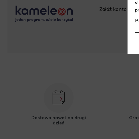
s
Załóż konto w skl
p
za
P
Dostawa nawet na drugi
Grat
dzień