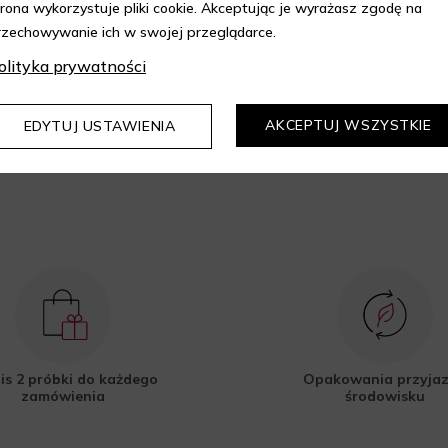
trona wykorzystuje pliki cookie. Akceptując je wyrażasz zgodę na
epie Aelia i korzystaj z
rzechowywanie ich w swojej przeglądarce.
kupów z 10% rabatem.
olityka prywatności
DOWIEDZ SIĘ WIĘCEJ
AKCEPTUJ WSZYSTKIE
EDYTUJ USTAWIENIA
is 2 próbki do każdego
Opakowania przyja
zamówienia
środowisku