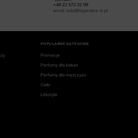
+48 22 572 32 99
email: iodo@lagardere-tr.pl
POPULARNE KATEGORIE
rzy
Promocje
Perfumy dla kobiet
Perfumy dla mężczyzn
Ciało
Lifestyle