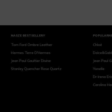
NASZE BESTSELLERY
POPULARNE
Tom Ford Ombre Leather
Chloé
Hermes Terre D'Hermes
Dolce&Gab
Jean Paul Gaultier Divine
Jean Paul G
Stanley Quencher Rose Quartz
Yonelle
Dr Irena Eri
Carolina He