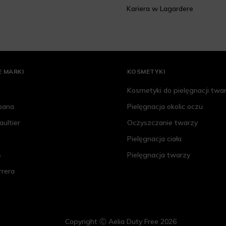
Kariera w Lagardere
 MARKI
KOSMETYKI
Kosmetyki do pielęgnacji twa
bana
Pielęgnacja okolic oczu
aultier
Oczyszczanie twarzy
Pielęgnacja ciała
s
Pielęgnacja twarzy
rrera
Copyright Ⓒ Aelia Duty Free 2026