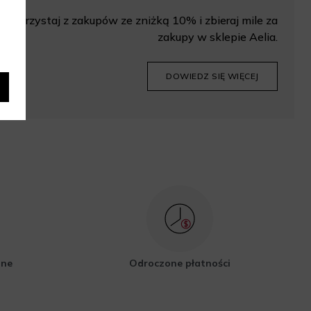
Korzystaj z zakupów ze zniżką 10% i zbieraj mile za
zakupy w sklepie Aelia.
DOWIEDZ SIĘ WIĘCEJ
zne
Odroczone płatności